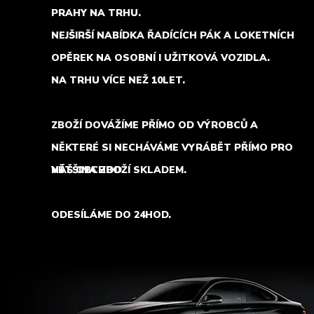
PRAHY NA TRHU.
NEJŠIRŠÍ NABÍDKA ŘADÍCÍCH PÁK A LOKETNÍCH
OPĚREK NA OSOBNÍ I UŽITKOVÁ VOZIDLA.
NA TRHU VÍCE NEŽ 10LET.
ZBOŽÍ DOVÁŽÍME PŘÍMO OD VÝROBCŮ A
NĚKTERÉ SI NECHÁVÁME VYRÁBĚT PŘÍMO PRO
NÁŠ OBCHOD.
VĚTŠINA ZBOŽÍ SKLADEM.
ODESÍLÁME DO 24HOD.