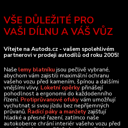
VŠE DŮLEŽITÉ PRO
VAŠI DÍLNU A VÁŠ VŮZ
Vítejte na Autods.cz - vašem spolehlivém
partnerovi v prodeji autodílů od roku 2005!
Naše
lemy blatníku
jsou pečlivě vybrané,
abychom vám zajistili maximální ochranu
vašeho vozu před kamením, špínou a dalšími
vnějšími vlivy.
Loketní opěrky
přinášejí
pohodlnost a ergonomii do každodenního
řízení.
Protiprůvanové ofuky
vám umožňují
vychutnat si svou jízdu bez nepříjemných
průvanů.
Řadící páky a manžety
zajišťují
hladké a přesné řazení, zatímco naše
autokoberce chrání interiér vašeho vozu před