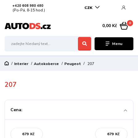
+420 608 980 480
CZK
(Po-Pá, 8-15 hod.)
0
0,00 Kč
Menu
Interier
Autokoberce
Peugeot
207
207
Cena:
Kč
Kč