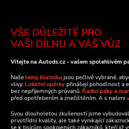
VŠE DŮLEŽITÉ PRO
VAŠI DÍLNU A VÁŠ VŮZ
Vítejte na Autods.cz - vašem spolehlivém pa
Naše
lemy blatníku
jsou pečlivě vybrané, ab
vlivy.
Loketní opěrky
přinášejí pohodlnost a 
bez nepříjemných průvanů.
Řadící páky a ma
před opotřebením a znečištěním. A s našimi
Svou dlouholetou zkušeností jsme vybudovali 
prvotřídní kvality, ale také vynikající zákazn
se k tisícům spokojených zákazníků, kteří již 