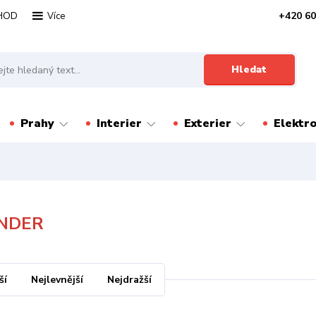
HOD
+420 60
Více
Hledat
Prahy
Interier
Exterier
Elektr
NDER
ší
Nejlevnější
Nejdražší