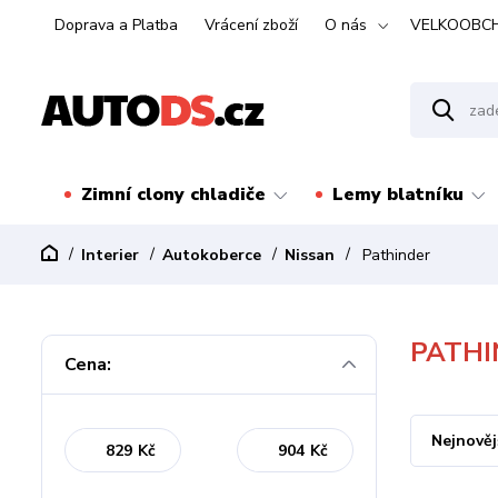
Doprava a Platba
Vrácení zboží
O nás
VELKOOBC
Zimní clony chladiče
Lemy blatníku
Interier
Autokoberce
Nissan
Pathinder
PATHI
Cena:
Nejnověj
Kč
Kč