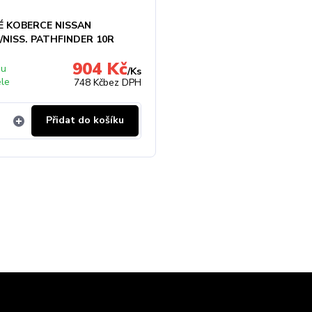
 KOBERCE NISSAN
/NISS. PATHFINDER 10R
904 Kč
 u
/
Ks
ele
748 Kč
bez DPH
Přidat do košíku