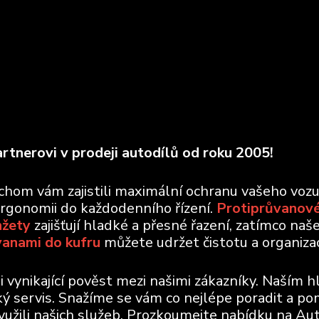
rtnerovi v prodeji autodílů od roku 2005!
ychom vám zajistili maximální ochranu vašeho voz
ergonomii do každodenního řízení.
Protiprůvanové
nžety
zajišťují hladké a přesné řazení, zatímco naš
vanami do kufru
můžete udržet čistotu a organizaci
vynikající pověst mezi našimi zákazníky. Naším h
ický servis. Snažíme se vám co nejlépe poradit a po
využili našich služeb. Prozkoumejte nabídku na Aut