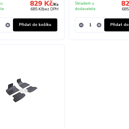
829 Kč
82
 u
Skladem u
/
Ks
ele
dodavatele
685 Kč
bez DPH
685
Přidat do košíku
Přidat do