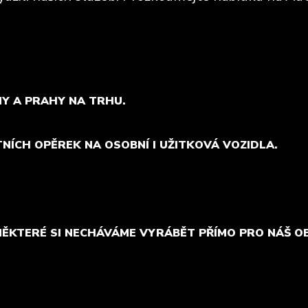
MY A PRAHY NA TRHU.
TNÍCH OPĚREK NA OSOBNÍ I UŽITKOVÁ VOZIDLA.
NĚKTERÉ SI NECHÁVÁME VYRÁBĚT PŘÍMO PRO NÁŠ O