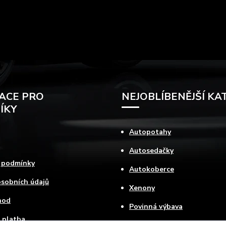
ACE PRO
NEJOBLÍBENĚJŠÍ KA
ÍKY
Autopotahy
Autosedačky
 podmínky
Autokoberce
sobních údajů
Xenony
hod
Povinná výbava
 platba