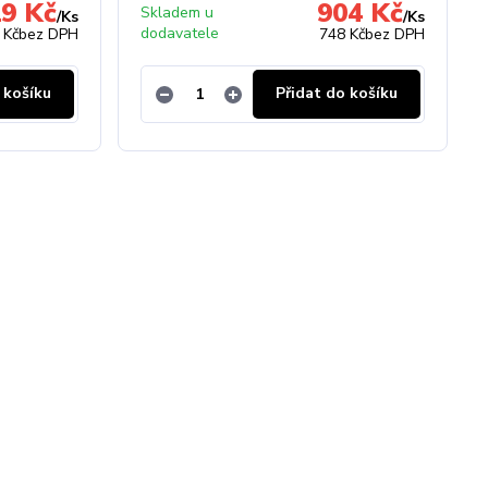
9 Kč
904 Kč
Skladem u
/
Ks
/
Ks
dodavatele
 Kč
bez DPH
748 Kč
bez DPH
 košíku
Přidat do košíku