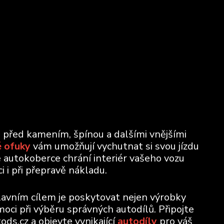
u před kamením, špínou a dalšími vnějšími
 ofuky
vám umožňují vychutnat si svou jízdu
e autokoberce chrání interiér vašeho vozu
 i při přepravě nákladu.
lavním cílem je poskytovat nejen výrobky
moci při výběru správných autodílů. Připojte
ods.cz a objevte vynikající
autodíly
pro váš