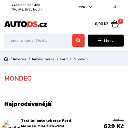
+420 608 980 480
CZK
(Po-Pá, 8-15 hod.)
0
0,00 Kč
Menu
Interier
Autokoberce
Ford
Mondeo
MONDEO
Nejprodávanější
789 Kč
Textilní autokoberce Ford
629 Kč
Mondeo MK4 2007-2014
1.