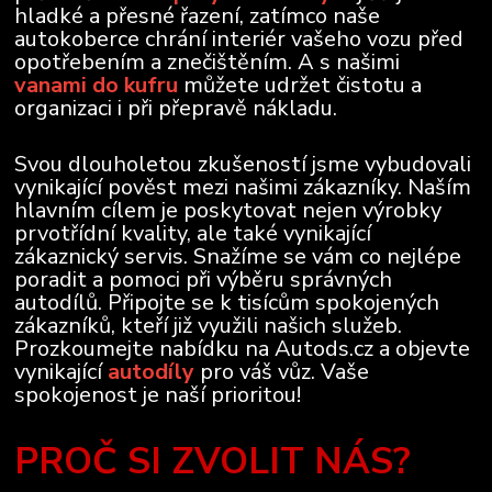
hladké a přesné řazení, zatímco naše
autokoberce chrání interiér vašeho vozu před
opotřebením a znečištěním. A s našimi
vanami do kufru
můžete udržet čistotu a
organizaci i při přepravě nákladu.
Svou dlouholetou zkušeností jsme vybudovali
vynikající pověst mezi našimi zákazníky. Naším
hlavním cílem je poskytovat nejen výrobky
prvotřídní kvality, ale také vynikající
zákaznický servis. Snažíme se vám co nejlépe
poradit a pomoci při výběru správných
autodílů. Připojte se k tisícům spokojených
zákazníků, kteří již využili našich služeb.
Prozkoumejte nabídku na Autods.cz a objevte
vynikající
autodíly
pro váš vůz. Vaše
spokojenost je naší prioritou!
PROČ SI ZVOLIT NÁS?