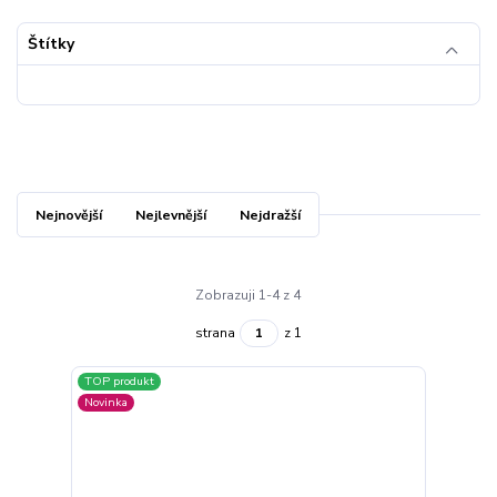
Štítky
Nejnovější
Nejlevnější
Nejdražší
Zobrazuji 1-4 z 4
strana
z 1
TOP produkt
Novinka