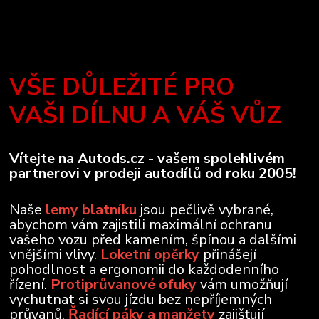
VŠE DŮLEŽITÉ PRO
VAŠI DÍLNU A VÁŠ VŮZ
Vítejte na Autods.cz - vašem spolehlivém
partnerovi v prodeji autodílů od roku 2005!
Naše
lemy blatníku
jsou pečlivě vybrané,
abychom vám zajistili maximální ochranu
vašeho vozu před kamením, špínou a dalšími
vnějšími vlivy.
Loketní opěrky
přinášejí
pohodlnost a ergonomii do každodenního
řízení.
Protiprůvanové ofuky
vám umožňují
vychutnat si svou jízdu bez nepříjemných
průvanů.
Řadící páky a manžety
zajišťují