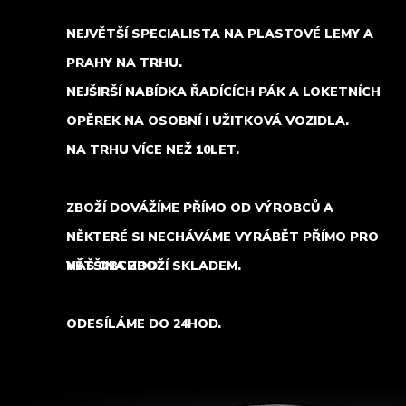
NEJVĚTŠÍ SPECIALISTA NA PLASTOVÉ LEMY A
PRAHY NA TRHU.
NEJŠIRŠÍ NABÍDKA ŘADÍCÍCH PÁK A LOKETNÍCH
OPĚREK NA OSOBNÍ I UŽITKOVÁ VOZIDLA.
NA TRHU VÍCE NEŽ 10LET.
ZBOŽÍ DOVÁŽÍME PŘÍMO OD VÝROBCŮ A
NĚKTERÉ SI NECHÁVÁME VYRÁBĚT PŘÍMO PRO
NÁŠ OBCHOD.
VĚTŠINA ZBOŽÍ SKLADEM.
ODESÍLÁME DO 24HOD.