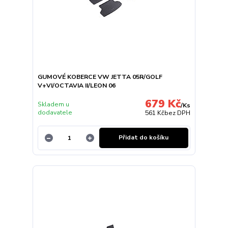
GUMOVÉ KOBERCE VW JETTA 05R/GOLF
V+VI/OCTAVIA II/LEON 06
679 Kč
Skladem u
/
Ks
dodavatele
561 Kč
bez DPH
Přidat do košíku