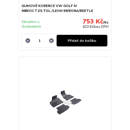
GUMOVÉ KOBERCE VW GOLF IV
98R/OCT.I/S.TOL./LEON 99/BORA/BEETLE
753 Kč
Skladem u
/
Ks
dodavatele
623 Kč
bez DPH
Přidat do košíku