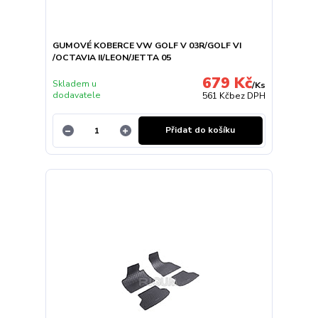
GUMOVÉ KOBERCE VW GOLF V 03R/GOLF VI
/OCTAVIA II/LEON/JETTA 05
679 Kč
Skladem u
/
Ks
dodavatele
561 Kč
bez DPH
Přidat do košíku