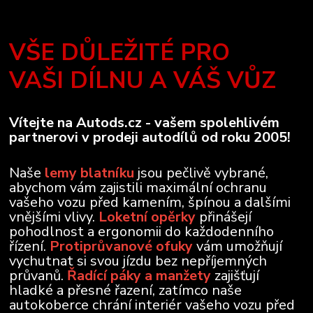
VŠE DŮLEŽITÉ PRO
VAŠI DÍLNU A VÁŠ VŮZ
Vítejte na Autods.cz - vašem spolehlivém
partnerovi v prodeji autodílů od roku 2005!
Naše
lemy blatníku
jsou pečlivě vybrané,
abychom vám zajistili maximální ochranu
vašeho vozu před kamením, špínou a dalšími
vnějšími vlivy.
Loketní opěrky
přinášejí
pohodlnost a ergonomii do každodenního
řízení.
Protiprůvanové ofuky
vám umožňují
vychutnat si svou jízdu bez nepříjemných
průvanů.
Řadící páky a manžety
zajišťují
hladké a přesné řazení, zatímco naše
autokoberce chrání interiér vašeho vozu před