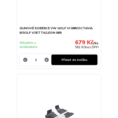
GUMOVÉ KOBERCE VW GOLF VI 08R/OCTAVIA
II/GOLF V/JETTA/LEON 06R
679 Kč
Skladem u
/
Ks
dodavatele
561 Kč
bez DPH
Přidat do košíku