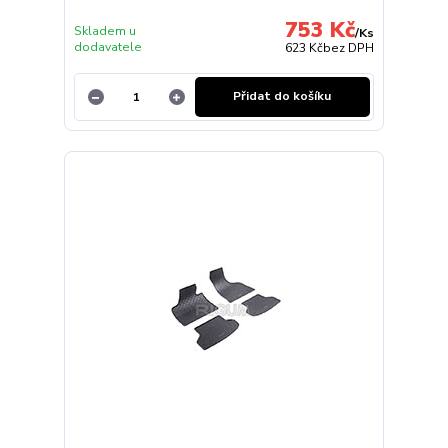
753 Kč
Skladem u
/
Ks
dodavatele
623 Kč
bez DPH
Přidat do košíku