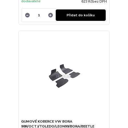
dodavatele
623 Kč
bez DPH
Přidat do košíku
GUMOVÉ KOBERCE VW BORA
98R/OCT.I/TOLEDO/LEON99/BORA/BEETLE