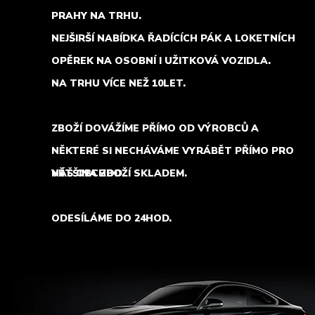
PRAHY NA TRHU.
NEJŠIRŠÍ NABÍDKA ŘADÍCÍCH PÁK A LOKETNÍCH
OPĚREK NA OSOBNÍ I UŽITKOVÁ VOZIDLA.
NA TRHU VÍCE NEŽ 10LET.
ZBOŽÍ DOVÁŽÍME PŘÍMO OD VÝROBCŮ A
NĚKTERÉ SI NECHÁVÁME VYRÁBĚT PŘÍMO PRO
NÁŠ OBCHOD.
VĚTŠINA ZBOŽÍ SKLADEM.
ODESÍLÁME DO 24HOD.