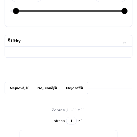
Štítky
Nejnovější
Nejlevnější
Nejdražší
Zobrazuji 1-11 z 11
strana
z 1