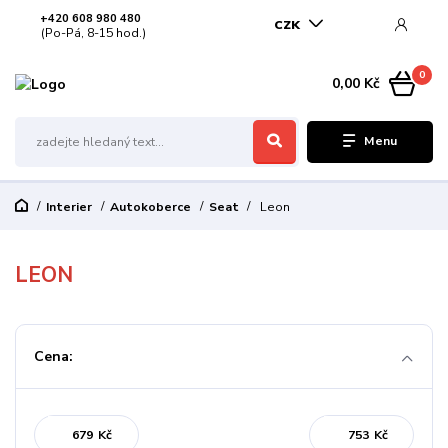
+420 608 980 480
CZK
(Po-Pá, 8-15 hod.)
0
0,00 Kč
Menu
Interier
Autokoberce
Seat
Leon
LEON
Cena:
Kč
Kč