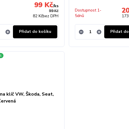
99 Kč
/
ks
2
Dostupnost 1-
99 Kč
5dnů
82 Kč
bez DPH
173
Přidat do košíku
Přidat do
t