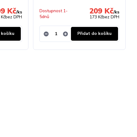
09 Kč
209 Kč
Dostupnost 1-
/
ks
/
ks
5dnů
 Kč
bez DPH
173 Kč
bez DPH
 košíku
Přidat do košíku