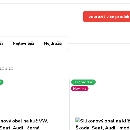
zobrazit více produk
ší
Nejlevnější
Nejdražší
10 z 10
t
TOP produkt
Novinka