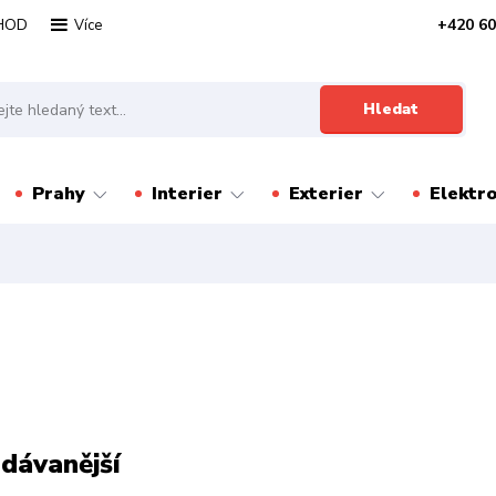
HOD
+420 60
Více
Hledat
Prahy
Interier
Exterier
Elektr
dávanější