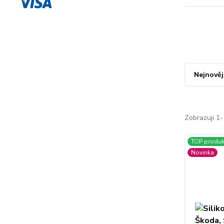
Nejnověj
Zobrazuji 1-
TOP produk
Novinka