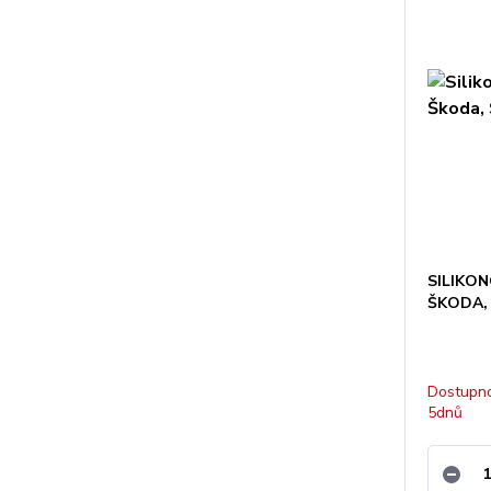
SILIKON
ŠKODA, 
Dostupno
5dnů