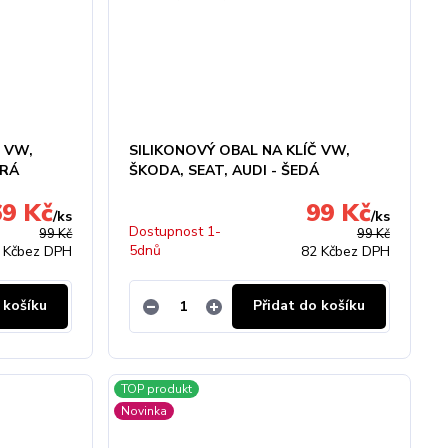
Č VW,
SILIKONOVÝ OBAL NA KLÍČ VW,
DRÁ
ŠKODA, SEAT, AUDI - ŠEDÁ
69 Kč
99 Kč
/
ks
/
ks
Dostupnost 1-
99 Kč
99 Kč
5dnů
 Kč
bez DPH
82 Kč
bez DPH
 košíku
Přidat do košíku
TOP produkt
Novinka