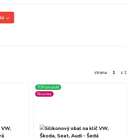
tů
strana
z 1
TOP produkt
Novinka