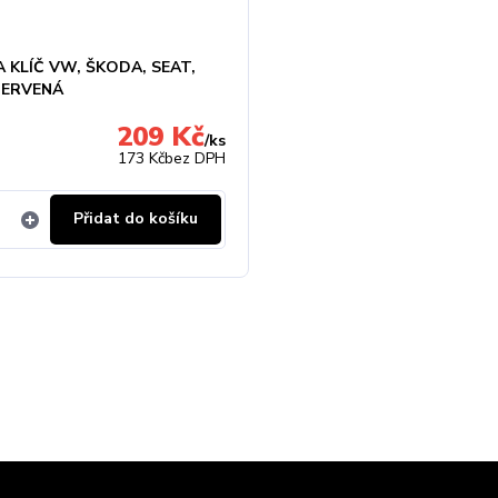
 KLÍČ VW, ŠKODA, SEAT,
ČERVENÁ
209 Kč
/
ks
173 Kč
bez DPH
Přidat do košíku