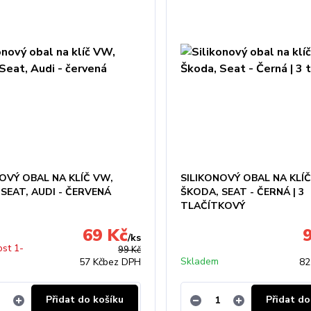
OVÝ OBAL NA KLÍČ VW,
SILIKONOVÝ OBAL NA KLÍ
SEAT, AUDI - ČERVENÁ
ŠKODA, SEAT - ČERNÁ | 3
TLAČÍTKOVÝ
69 Kč
/
ks
st 1-
99 Kč
Skladem
57 Kč
bez DPH
82
Přidat do košíku
Přidat do