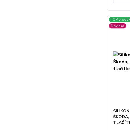
TOP produk
Novinka
SILIKON
ŠKODA, 
TLAČÍT