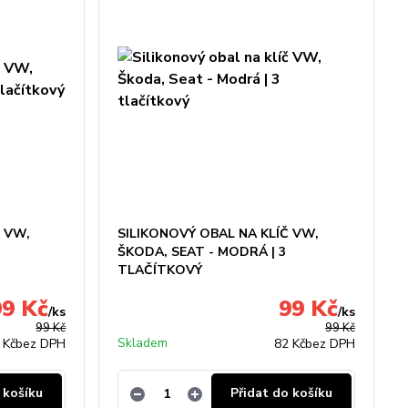
Č VW,
SILIKONOVÝ OBAL NA KLÍČ VW,
ŠKODA, SEAT - MODRÁ | 3
TLAČÍTKOVÝ
99 Kč
99 Kč
/
ks
/
ks
99 Kč
99 Kč
Skladem
 Kč
bez DPH
82 Kč
bez DPH
 košíku
Přidat do košíku