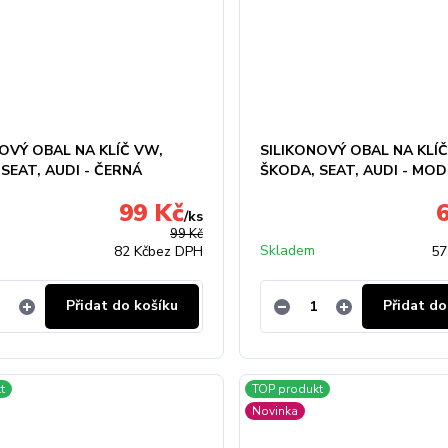
OVÝ OBAL NA KLÍČ VW,
SILIKONOVÝ OBAL NA KLÍ
SEAT, AUDI - ČERNÁ
ŠKODA, SEAT, AUDI - MO
99 Kč
/
ks
99 Kč
Skladem
82 Kč
bez DPH
57
Přidat do košíku
Přidat do
t
TOP produkt
Novinka