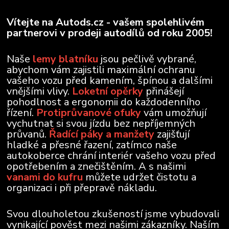
Vítejte na Autods.cz - vašem spolehlivém
partnerovi v prodeji autodílů od roku 2005!
Naše
lemy blatníku
jsou pečlivě vybrané,
abychom vám zajistili maximální ochranu
vašeho vozu před kamením, špínou a dalšími
vnějšími vlivy.
Loketní opěrky
přinášejí
pohodlnost a ergonomii do každodenního
řízení.
Protiprůvanové ofuky
vám umožňují
vychutnat si svou jízdu bez nepříjemných
průvanů.
Řadící páky a manžety
zajišťují
hladké a přesné řazení, zatímco naše
autokoberce chrání interiér vašeho vozu před
opotřebením a znečištěním. A s našimi
vanami do kufru
můžete udržet čistotu a
organizaci i při přepravě nákladu.
Svou dlouholetou zkušeností jsme vybudovali
vynikající pověst mezi našimi zákazníky. Naším