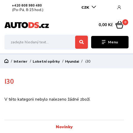
+420 608 980 480
CZK
(Po-Pá, 8-15 hod.)
0
0,00 Kč
Menu
Interier
Loketní opěrky
Hyundai
i30
I30
V této kategorii nebylo nalezeno žádné zboží.
Novinky