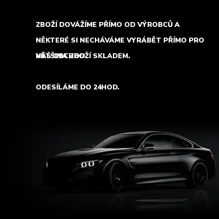
ZBOŽÍ DOVÁŽÍME PŘÍMO OD VÝROBCŮ A
NĚKTERÉ SI NECHÁVÁME VYRÁBĚT PŘÍMO PRO
NÁŠ OBCHOD.
VĚTŠINA ZBOŽÍ SKLADEM.
ODESÍLÁME DO 24HOD.