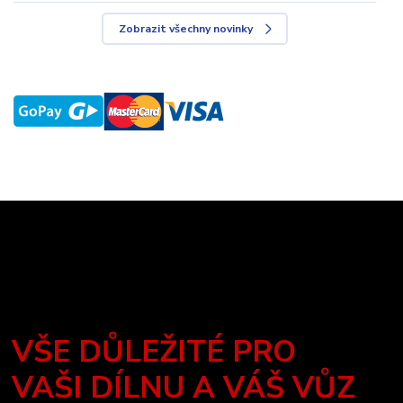
Zobrazit všechny novinky
VŠE DŮLEŽITÉ PRO
VAŠI DÍLNU A VÁŠ VŮZ