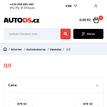
+420 608 980 480
CZK
(Po-Pá, 8-15 hod.)
0
0,00 Kč
Menu
Interier
Autokoberce
Hyundai
i10
I10
Cena:
Kč
Kč