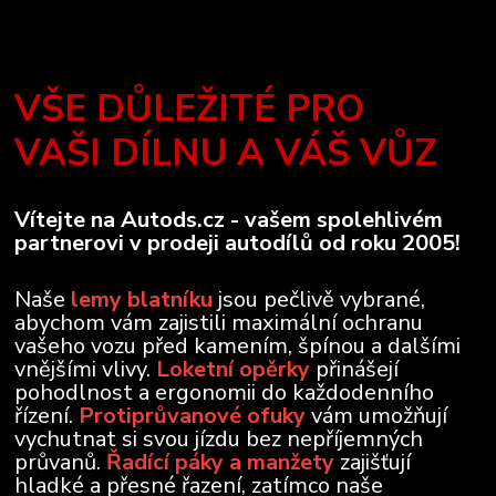
VŠE DŮLEŽITÉ PRO
VAŠI DÍLNU A VÁŠ VŮZ
Vítejte na Autods.cz - vašem spolehlivém
partnerovi v prodeji autodílů od roku 2005!
Naše
lemy blatníku
jsou pečlivě vybrané,
abychom vám zajistili maximální ochranu
vašeho vozu před kamením, špínou a dalšími
vnějšími vlivy.
Loketní opěrky
přinášejí
pohodlnost a ergonomii do každodenního
řízení.
Protiprůvanové ofuky
vám umožňují
vychutnat si svou jízdu bez nepříjemných
průvanů.
Řadící páky a manžety
zajišťují
hladké a přesné řazení, zatímco naše