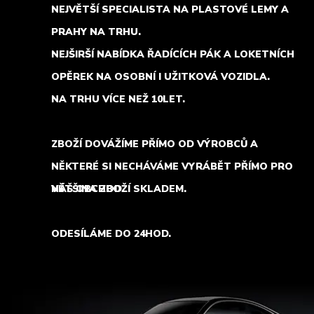
NEJVĚTŠÍ SPECIALISTA NA PLASTOVÉ LEMY A
PRAHY NA TRHU.
NEJŠIRŠÍ NABÍDKA ŘADÍCÍCH PÁK A LOKETNÍCH
OPĚREK NA OSOBNÍ I UŽITKOVÁ VOZIDLA.
NA TRHU VÍCE NEŽ 10LET.
ZBOŽÍ DOVÁŽÍME PŘÍMO OD VÝROBCŮ A
NĚKTERÉ SI NECHÁVÁME VYRÁBĚT PŘÍMO PRO
NÁŠ OBCHOD.
VĚTŠINA ZBOŽÍ SKLADEM.
ODESÍLÁME DO 24HOD.