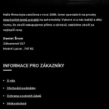
Naše firma byla založena v roce 2005. Jsme specialisti na prodej
plastových lemů a prahů
na automobily. Vybere si u nás každý a díky
tomu, že zboží nakupujeme přímo u výrobců, nabízíme zboží za
nejlepší ceny.
Daniel Šrom
Záhumenní 317
Mokré Lazce , 747 62
INFORMACE PRO ZÁKAZNÍKY
O nás
Obchodní podmínky
Ochrana osobních údajů
Velkoobchod