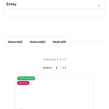
Štítky
Nejnovější
Nejlevnější
Nejdražší
Zobrazuji 1-2 z 2
strana
z 1
TOP produkt
Novinka