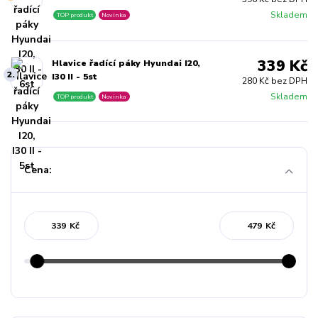
Skladem
TOP produkt
Novinka
339 Kč
Hlavice řadící páky Hyundai I20,
2.
I30 II - 5st
280 Kč bez DPH
Skladem
TOP produkt
Novinka
Cena:
Kč
Kč