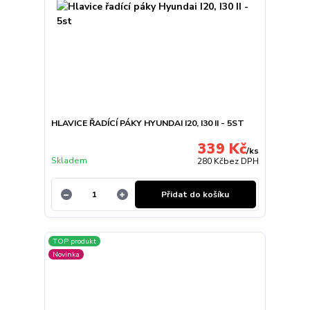
HLAVICE ŘADÍCÍ PÁKY HYUNDAI I20, I30 II - 5ST
339 Kč
/
ks
Skladem
280 Kč
bez DPH
Přidat do košíku
TOP produkt
Novinka