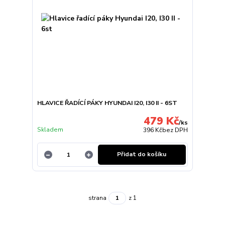
HLAVICE ŘADÍCÍ PÁKY HYUNDAI I20, I30 II - 6ST
479 Kč
/
ks
Skladem
396 Kč
bez DPH
Přidat do košíku
strana
z 1