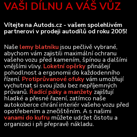
VAŠI DÍLNU A VÁŠ VŮZ
Vítejte na Autods.cz - vašem spolehlivém
partnerovi v prodeji autodílů od roku 2005!
Naše
lemy blatníku
jsou pečlivě vybrané,
abychom vám zajistili maximální ochranu
vašeho vozu před kamením, špínou a dalšími
vnějšími vlivy.
Loketní opěrky
přinášejí
pohodlnost a ergonomii do každodenního
řízení.
Protiprůvanové ofuky
vám umožňují
vychutnat si svou jízdu bez nepříjemných
průvanů.
Řadící páky a manžety
zajišťují
hladké a přesné řazení, zatímco naše
autokoberce chrání interiér vašeho vozu před
opotřebením a znečištěním. A s našimi
vanami do kufru
můžete udržet čistotu a
organizaci i při přepravě nákladu.