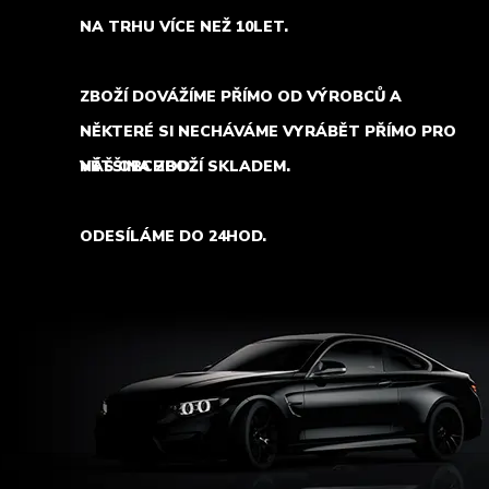
NA TRHU VÍCE NEŽ 10LET.
ZBOŽÍ DOVÁŽÍME PŘÍMO OD VÝROBCŮ A
NĚKTERÉ SI NECHÁVÁME VYRÁBĚT PŘÍMO PRO
NÁŠ OBCHOD.
VĚTŠINA ZBOŽÍ SKLADEM.
ODESÍLÁME DO 24HOD.