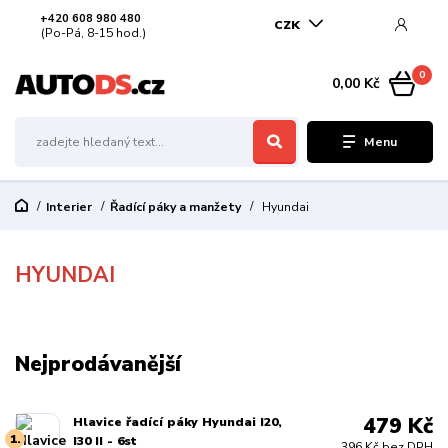
+420 608 980 480
CZK
(Po-Pá, 8-15 hod.)
0
0,00 Kč
Menu
Interier
Řadící páky a manžety
Hyundai
HYUNDAI
Nejprodávanější
479 Kč
Hlavice řadící páky Hyundai I20,
1.
I30 II - 6st
396 Kč bez DPH