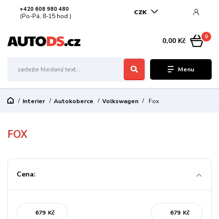
+420 608 980 480
CZK
(Po-Pá, 8-15 hod.)
0
0,00 Kč
Menu
Interier
Autokoberce
Volkswagen
Fox
FOX
Cena:
Kč
Kč