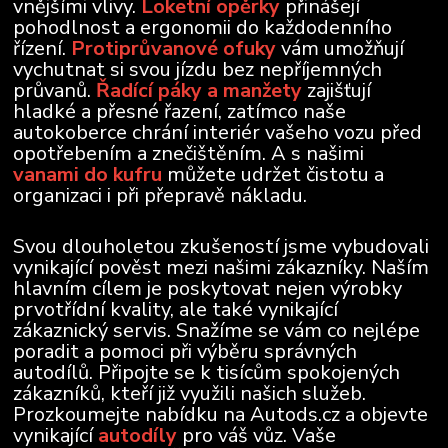
vnějšími vlivy.
Loketní opěrky
přinášejí
pohodlnost a ergonomii do každodenního
řízení.
Protiprůvanové ofuky
vám umožňují
vychutnat si svou jízdu bez nepříjemných
průvanů.
Řadící páky a manžety
zajišťují
hladké a přesné řazení, zatímco naše
autokoberce chrání interiér vašeho vozu před
opotřebením a znečištěním. A s našimi
vanami do kufru
můžete udržet čistotu a
organizaci i při přepravě nákladu.
Svou dlouholetou zkušeností jsme vybudovali
vynikající pověst mezi našimi zákazníky. Naším
hlavním cílem je poskytovat nejen výrobky
prvotřídní kvality, ale také vynikající
zákaznický servis. Snažíme se vám co nejlépe
poradit a pomoci při výběru správných
autodílů. Připojte se k tisícům spokojených
zákazníků, kteří již využili našich služeb.
Prozkoumejte nabídku na Autods.cz a objevte
vynikající
autodíly
pro váš vůz. Vaše