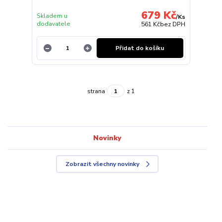
679 Kč
Skladem u
/
Ks
dodavatele
561 Kč
bez DPH
Přidat do košíku
strana
z 1
Novinky
Zobrazit všechny novinky