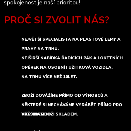
spokojenost je naší prioritou!
PROČ SI ZVOLIT NÁS?
NEJVĚTŠÍ SPECIALISTA NA PLASTOVÉ LEMY A
PRAHY NA TRHU.
NEJŠIRŠÍ NABÍDKA ŘADÍCÍCH PÁK A LOKETNÍCH
OPĚREK NA OSOBNÍ I UŽITKOVÁ VOZIDLA.
NA TRHU VÍCE NEŽ 10LET.
ZBOŽÍ DOVÁŽÍME PŘÍMO OD VÝROBCŮ A
NĚKTERÉ SI NECHÁVÁME VYRÁBĚT PŘÍMO PRO
NÁŠ OBCHOD.
VĚTŠINA ZBOŽÍ SKLADEM.