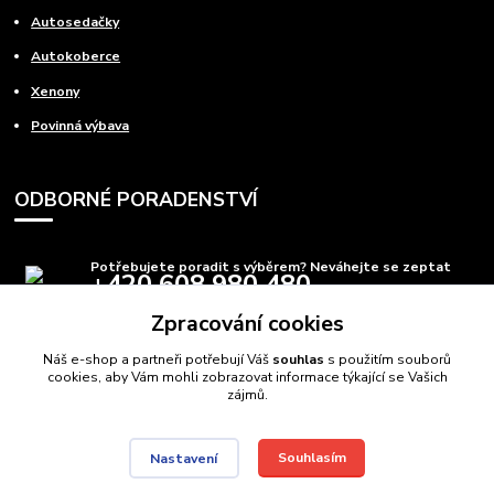
Autosedačky
Autokoberce
Xenony
Povinná výbava
ODBORNÉ PORADENSTVÍ
Potřebujete poradit s výběrem? Neváhejte se zeptat
+420 608 980 480
(Po-Pá, 8-15 hod.)
Zpracování cookies
info@autods.cz
Náš e-shop a partneři potřebují Váš
souhlas
s použitím souborů
cookies, aby Vám mohli zobrazovat informace týkající se Vašich
zájmů.
Souhlasím
Nastavení
AutoDS.cz
Autodíly Ostrava
// Navštivte také:
Domečkové postele
,