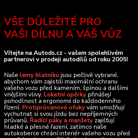
VŠE DŮLEŽITÉ PRO
VAŠI DÍLNU A VÁŠ VŮZ
Vítejte na Autods.cz - vašem spolehlivém
partnerovi v prodeji autodílů od roku 2005!
Naše
lemy blatníku
jsou pečlivě vybrané,
abychom vám zajistili maximální ochranu
vašeho vozu před kamením, špínou a dalšími
vnějšími vlivy.
Loketní opěrky
přinášejí
pohodlnost a ergonomii do každodenního
řízení.
Protiprůvanové ofuky
vám umožňují
vychutnat si svou jízdu bez nepříjemných
průvanů.
Řadící páky a manžety
zajišťují
hladké a přesné řazení, zatímco naše
autokoberce chrání interiér vašeho vozu před