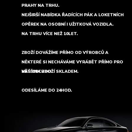
PRAHY NA TRHU.
NEJŠIRŠÍ NABÍDKA ŘADÍCÍCH PÁK A LOKETNÍCH
OPĚREK NA OSOBNÍ I UŽITKOVÁ VOZIDLA.
NA TRHU VÍCE NEŽ 10LET.
ZBOŽÍ DOVÁŽÍME PŘÍMO OD VÝROBCŮ A
NĚKTERÉ SI NECHÁVÁME VYRÁBĚT PŘÍMO PRO
NÁŠ OBCHOD.
VĚTŠINA ZBOŽÍ SKLADEM.
ODESÍLÁME DO 24HOD.