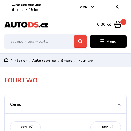
+420 608 980 480
CZK
(Po-Pá, 8-15 hod.)
0
0,00 Kč
Menu
Interier
Autokoberce
Smart
FourTwo
FOURTWO
Cena:
Kč
Kč