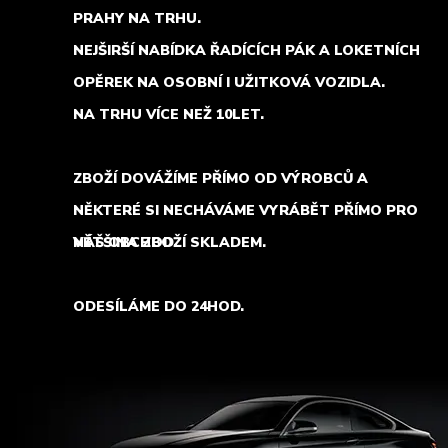
PRAHY NA TRHU.
NEJŠIRŠÍ NABÍDKA ŘADÍCÍCH PÁK A LOKETNÍCH
OPĚREK NA OSOBNÍ I UŽITKOVÁ VOZIDLA.
NA TRHU VÍCE NEŽ 10LET.
ZBOŽÍ DOVÁŽÍME PŘÍMO OD VÝROBCŮ A
NĚKTERÉ SI NECHÁVÁME VYRÁBĚT PŘÍMO PRO
NÁŠ OBCHOD.
VĚTŠINA ZBOŽÍ SKLADEM.
ODESÍLÁME DO 24HOD.