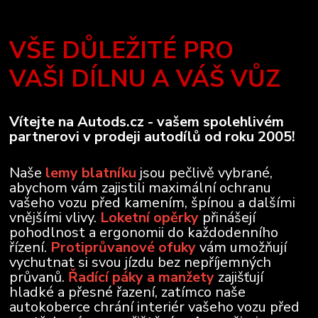
VŠE DŮLEŽITÉ PRO
VAŠI DÍLNU A VÁŠ VŮZ
Vítejte na Autods.cz - vašem spolehlivém
partnerovi v prodeji autodílů od roku 2005!
Naše
lemy blatníku
jsou pečlivě vybrané,
abychom vám zajistili maximální ochranu
vašeho vozu před kamením, špínou a dalšími
vnějšími vlivy.
Loketní opěrky
přinášejí
pohodlnost a ergonomii do každodenního
řízení.
Protiprůvanové ofuky
vám umožňují
vychutnat si svou jízdu bez nepříjemných
průvanů.
Řadící páky a manžety
zajišťují
hladké a přesné řazení, zatímco naše
autokoberce chrání interiér vašeho vozu před