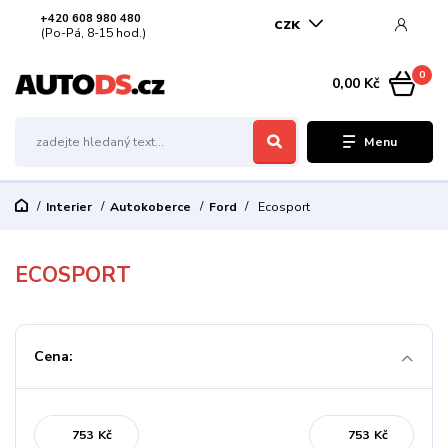
+420 608 980 480
CZK
(Po-Pá, 8-15 hod.)
0
0,00 Kč
Menu
Interier
Autokoberce
Ford
Ecosport
ECOSPORT
Cena:
Kč
Kč