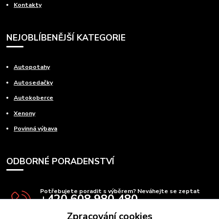
Kontakty
NEJOBLÍBENĚJŠÍ KATEGORIE
Autopotahy
Autosedačky
Autokoberce
Xenony
Povinná výbava
ODBORNÉ PORADENSTVÍ
Potřebujete poradit s výběrem? Neváhejte se zeptat
+420 608 980 480
(Po-Pá, 8-15 hod.)
Zpracování cookies