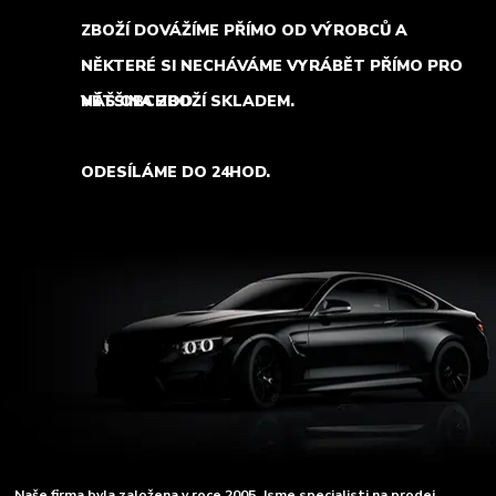
ZBOŽÍ DOVÁŽÍME PŘÍMO OD VÝROBCŮ A
NĚKTERÉ SI NECHÁVÁME VYRÁBĚT PŘÍMO PRO
NÁŠ OBCHOD.
VĚTŠINA ZBOŽÍ SKLADEM.
ODESÍLÁME DO 24HOD.
Naše firma byla založena v roce 2005. Jsme specialisti na prodej