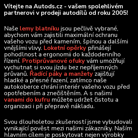
Vítejte na Autods.cz - vašem spolehlivém
partnerovi v prodeji autodílů od roku 2005!
Naše
lemy blatníku
jsou pečlivě vybrané,
abychom vám zajistili maximální ochranu
vašeho vozu před kamením, špínou a dalšími
vnějšími vlivy.
Loketní opěrky
přinášejí
pohodlnost a ergonomii do každodenního
řízení.
Protiprůvanové ofuky
vám umožňují
vychutnat si svou jízdu bez nepříjemných
průvanů.
Řadící páky a manžety
zajišťují
hladké a přesné řazení, zatímco naše
autokoberce chrání interiér vašeho vozu před
opotřebením a znečištěním. A s našimi
vanami do kufru
můžete udržet čistotu a
organizaci i při přepravě nákladu.
Svou dlouholetou zkušeností jsme vybudovali
vynikající pověst mezi našimi zákazníky. Naším
hlavním cílem je poskytovat nejen výrobky