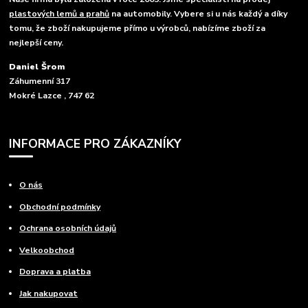
plastových lemů a prahů
na automobily. Vybere si u nás každý a díky
tomu, že zboží nakupujeme přímo u výrobců, nabízíme zboží za
nejlepší ceny.
Daniel Šrom
Záhumenní 317
Mokré Lazce , 747 62
INFORMACE PRO ZÁKAZNÍKY
O nás
Obchodní podmínky
Ochrana osobních údajů
Velkoobchod
Doprava a platba
Jak nakupovat