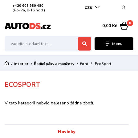
+420 608 980 480
CZK
(Po-Pá, 8-15 hod.)
0
0,00 Kč
Menu
Interier
Řadící páky a manžety
Ford
EcoSport
ECOSPORT
V této kategorii nebylo nalezeno žádné zboží.
Novinky