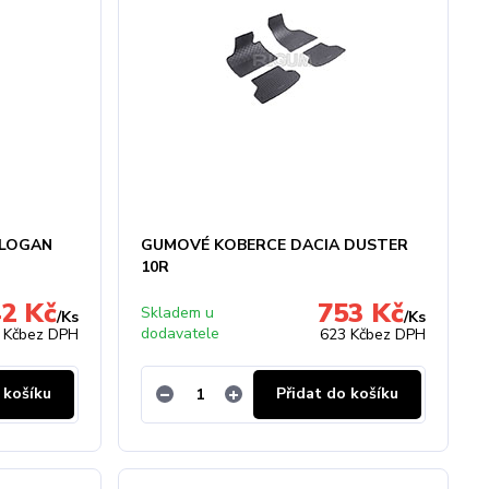
 LOGAN
GUMOVÉ KOBERCE DACIA DUSTER
10R
42 Kč
753 Kč
Skladem u
/
Ks
/
Ks
dodavatele
 Kč
bez DPH
623 Kč
bez DPH
 košíku
Přidat do košíku