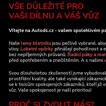
VŠE DŮLEŽITÉ PRO
VAŠI DÍLNU A VÁŠ VŮZ
Vítejte na Autods.cz - vašem spolehlivém pa
Naše
lemy blatníku
jsou pečlivě vybrané, ab
vlivy.
Loketní opěrky
přinášejí pohodlnost a 
bez nepříjemných průvanů.
Řadící páky a ma
před opotřebením a znečištěním. A s našimi
Svou dlouholetou zkušeností jsme vybudovali 
prvotřídní kvality, ale také vynikající zákazn
se k tisícům spokojených zákazníků, kteří již 
vůz. Vaše spokojenost je naší prioritou!
PROČ SI ZVOLIT NÁS?