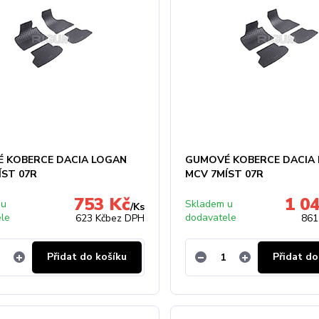
 KOBERCE DACIA LOGAN
GUMOVÉ KOBERCE DACIA
ÍST 07R
MCV 7MÍST 07R
753 Kč
1 0
 u
Skladem u
/
Ks
ele
dodavatele
623 Kč
bez DPH
861
Přidat do košíku
Přidat do