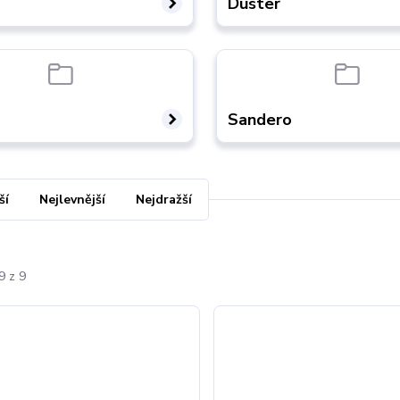
Duster
Sandero
ší
Nejlevnější
Nejdražší
9 z 9