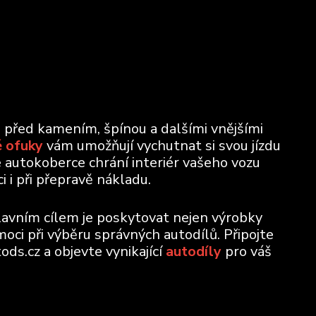
u před kamením, špínou a dalšími vnějšími
 ofuky
vám umožňují vychutnat si svou jízdu
e autokoberce chrání interiér vašeho vozu
 i při přepravě nákladu.
lavním cílem je poskytovat nejen výrobky
moci při výběru správných autodílů. Připojte
ods.cz a objevte vynikající
autodíly
pro váš