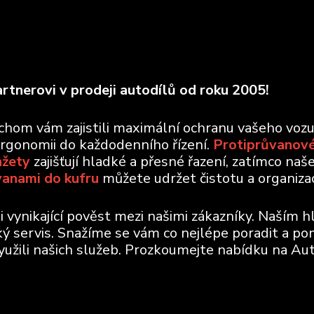
rtnerovi v prodeji autodílů od roku 2005!
ychom vám zajistili maximální ochranu vašeho voz
ergonomii do každodenního řízení.
Protiprůvanové
nžety
zajišťují hladké a přesné řazení, zatímco naš
vanami do kufru
můžete udržet čistotu a organizaci
vynikající pověst mezi našimi zákazníky. Naším h
ický servis. Snažíme se vám co nejlépe poradit a po
využili našich služeb. Prozkoumejte nabídku na Aut