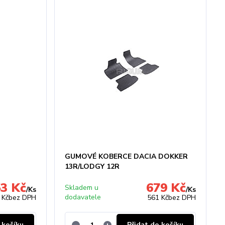
GUMOVÉ KOBERCE DACIA DOKKER
13R/LODGY 12R
3 Kč
679 Kč
Skladem u
/
Ks
/
Ks
dodavatele
 Kč
bez DPH
561 Kč
bez DPH
 košíku
Přidat do košíku