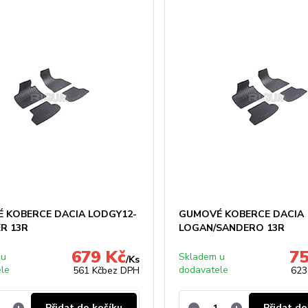
 KOBERCE DACIA LODGY12-
GUMOVÉ KOBERCE DACIA
ER 13R
LOGAN/SANDERO 13R
679 Kč
75
 u
Skladem u
/
Ks
ele
dodavatele
561 Kč
bez DPH
623
Přidat do košíku
Přidat do