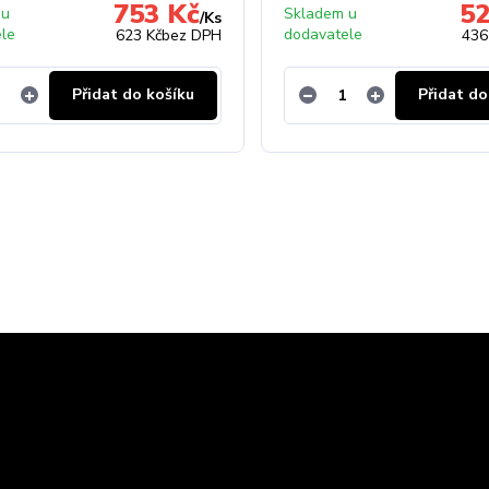
753 Kč
52
 u
Skladem u
/
Ks
ele
dodavatele
623 Kč
bez DPH
436
Přidat do košíku
Přidat do