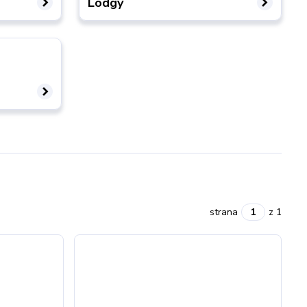
Lodgy
strana
z 1