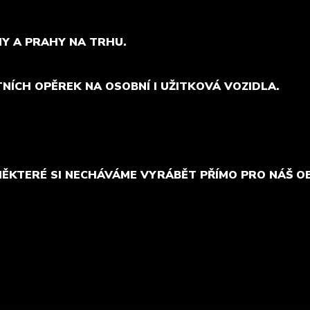
MY A PRAHY NA TRHU.
TNÍCH OPĚREK NA OSOBNÍ I UŽITKOVÁ VOZIDLA.
NĚKTERÉ SI NECHÁVÁME VYRÁBĚT PŘÍMO PRO NÁŠ O