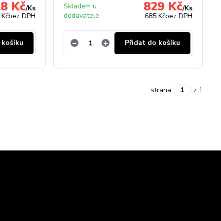
8 Kč
829 Kč
Skladem u
/
Ks
/
Ks
dodavatele
 Kč
bez DPH
685 Kč
bez DPH
 košíku
Přidat do košíku
strana
z 1