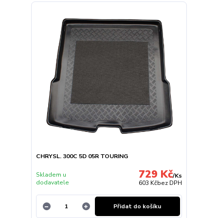
CHRYSL. 300C 5D 05R TOURING
729 Kč
Skladem u
/
Ks
dodavatele
603 Kč
bez DPH
Přidat do košíku