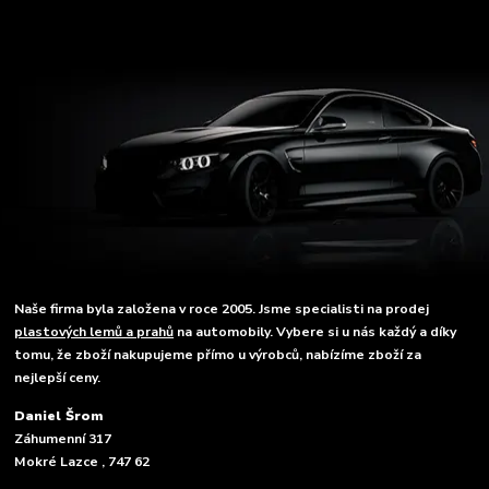
Naše firma byla založena v roce 2005. Jsme specialisti na prodej
plastových lemů a prahů
na automobily. Vybere si u nás každý a díky
tomu, že zboží nakupujeme přímo u výrobců, nabízíme zboží za
nejlepší ceny.
Daniel Šrom
Záhumenní 317
Mokré Lazce , 747 62