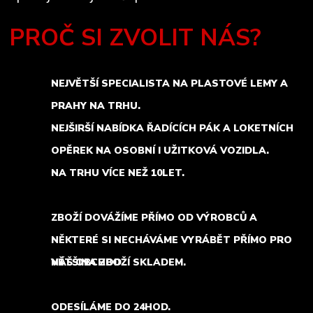
PROČ SI ZVOLIT NÁS?
NEJVĚTŠÍ SPECIALISTA NA PLASTOVÉ LEMY A
PRAHY NA TRHU.
NEJŠIRŠÍ NABÍDKA ŘADÍCÍCH PÁK A LOKETNÍCH
OPĚREK NA OSOBNÍ I UŽITKOVÁ VOZIDLA.
NA TRHU VÍCE NEŽ 10LET.
ZBOŽÍ DOVÁŽÍME PŘÍMO OD VÝROBCŮ A
NĚKTERÉ SI NECHÁVÁME VYRÁBĚT PŘÍMO PRO
NÁŠ OBCHOD.
VĚTŠINA ZBOŽÍ SKLADEM.
ODESÍLÁME DO 24HOD.