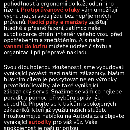
pohodlnost a ergonomii do každodenního
řízení.
Protiprůvanové ofuky
vám umožňují
vychutnat si svou jízdu bez nepříjemných
průvanů.
Řadící páky a manžety
zajišťují
hladké a přesné řazení, zatímco naše
autokoberce chrání interiér vašeho vozu před
opotřebením a znečištěním. A s našimi
vanami do kufru
můžete udržet čistotu a
organizaci i při přepravě nákladu.
Svou dlouholetou zkušeností jsme vybudovali
vynikající pověst mezi našimi zákazníky. Naším
hlavním cílem je poskytovat nejen výrobky
prvotřídní kvality, ale také vynikající
zákaznický servis. Snažíme se vám co nejlépe
poradit a pomoci při výběru správných
autodílů. Připojte se k tisícům spokojených
zákazníků, kteří již využili našich služeb.
Prozkoumejte nabídku na Autods.cz a objevte
vynikající
autodíly
pro váš vůz. Vaše
spokojenost je naší prioritou!