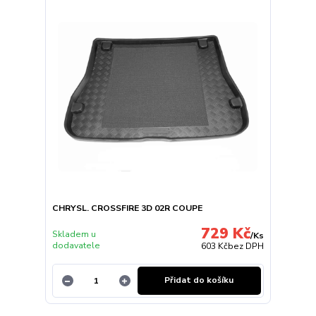
CHRYSL. CROSSFIRE 3D 02R COUPE
729 Kč
Skladem u
/
Ks
dodavatele
603 Kč
bez DPH
Přidat do košíku