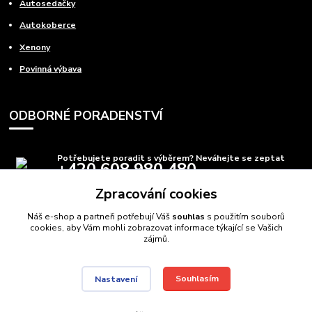
Autosedačky
Autokoberce
Xenony
Povinná výbava
ODBORNÉ PORADENSTVÍ
Potřebujete poradit s výběrem? Neváhejte se zeptat
+420 608 980 480
(Po-Pá, 8-15 hod.)
Zpracování cookies
info@autods.cz
Náš e-shop a partneři potřebují Váš
souhlas
s použitím souborů
cookies, aby Vám mohli zobrazovat informace týkající se Vašich
zájmů.
Souhlasím
Nastavení
AutoDS.cz
Autodíly Ostrava
// Navštivte také:
Domečkové postele
,
Auto postele
//
Webdesign
: Poradnyweb.cz