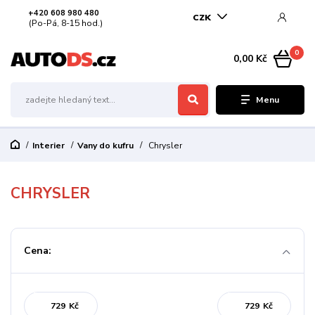
+420 608 980 480
CZK
(Po-Pá, 8-15 hod.)
0
0,00 Kč
Menu
Interier
Vany do kufru
Chrysler
CHRYSLER
Cena:
Kč
Kč