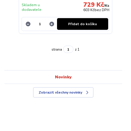
729 Kč
Skladem u
/
Ks
dodavatele
603 Kč
bez DPH
Přidat do košíku
strana
z 1
Novinky
Zobrazit všechny novinky