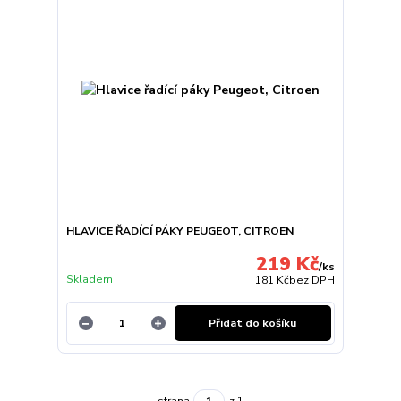
HLAVICE ŘADÍCÍ PÁKY PEUGEOT, CITROEN
219 Kč
/
ks
Skladem
181 Kč
bez DPH
Přidat do košíku
strana
z 1