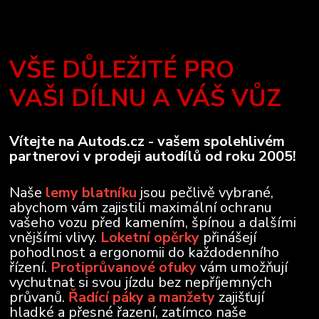
VŠE DŮLEŽITÉ PRO
VAŠI DÍLNU A VÁŠ VŮZ
Vítejte na Autods.cz - vašem spolehlivém
partnerovi v prodeji autodílů od roku 2005!
Naše
lemy blatníku
jsou pečlivě vybrané,
abychom vám zajistili maximální ochranu
vašeho vozu před kamením, špínou a dalšími
vnějšími vlivy.
Loketní opěrky
přinášejí
pohodlnost a ergonomii do každodenního
řízení.
Protiprůvanové ofuky
vám umožňují
vychutnat si svou jízdu bez nepříjemných
průvanů.
Řadící páky a manžety
zajišťují
hladké a přesné řazení, zatímco naše