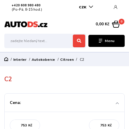
+420 608 980 480
CZK
(Po-Pá, 8-15 hod.)
0
0,00 Kč
Menu
Interier
Autokoberce
Citroen
C2
C2
Cena:
Kč
Kč