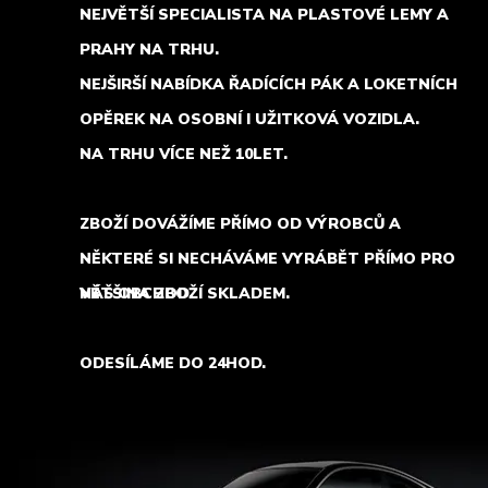
NEJVĚTŠÍ SPECIALISTA NA PLASTOVÉ LEMY A
PRAHY NA TRHU.
NEJŠIRŠÍ NABÍDKA ŘADÍCÍCH PÁK A LOKETNÍCH
OPĚREK NA OSOBNÍ I UŽITKOVÁ VOZIDLA.
NA TRHU VÍCE NEŽ 10LET.
ZBOŽÍ DOVÁŽÍME PŘÍMO OD VÝROBCŮ A
NĚKTERÉ SI NECHÁVÁME VYRÁBĚT PŘÍMO PRO
NÁŠ OBCHOD.
VĚTŠINA ZBOŽÍ SKLADEM.
ODESÍLÁME DO 24HOD.