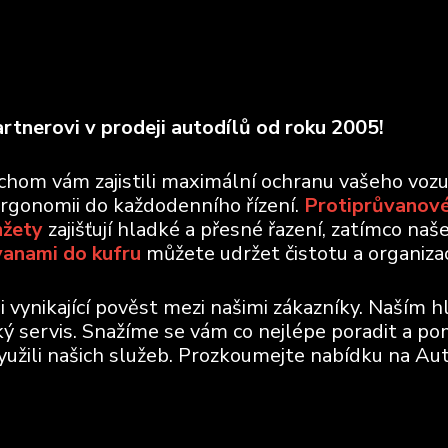
rtnerovi v prodeji autodílů od roku 2005!
ychom vám zajistili maximální ochranu vašeho voz
ergonomii do každodenního řízení.
Protiprůvanové
nžety
zajišťují hladké a přesné řazení, zatímco naš
vanami do kufru
můžete udržet čistotu a organizaci
vynikající pověst mezi našimi zákazníky. Naším h
ický servis. Snažíme se vám co nejlépe poradit a po
využili našich služeb. Prozkoumejte nabídku na Aut