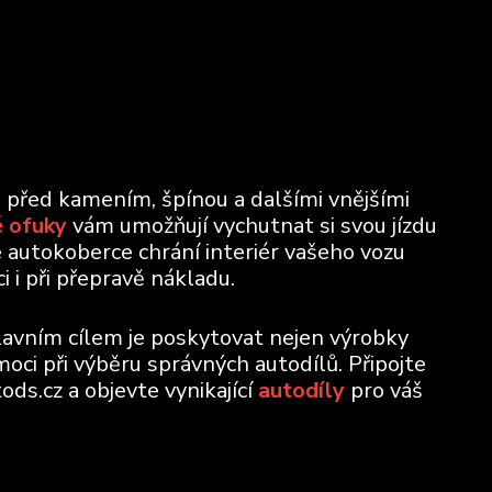
u před kamením, špínou a dalšími vnějšími
 ofuky
vám umožňují vychutnat si svou jízdu
e autokoberce chrání interiér vašeho vozu
 i při přepravě nákladu.
lavním cílem je poskytovat nejen výrobky
moci při výběru správných autodílů. Připojte
ods.cz a objevte vynikající
autodíly
pro váš