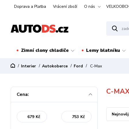
Doprava a Platba
Vrácení zboží
O nás
VELKOOBC
Zimní clony chladiče
Lemy blatníku
Interier
Autokoberce
Ford
C-Max
C-MA
Cena:
Nejnověj
Kč
Kč