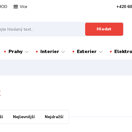
HOD
+420 60
Více
Hledat
Prahy
Interier
Exterier
Elektr
X
ší
Nejlevnější
Nejdražší