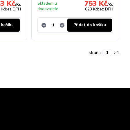
3 Kč
753 Kč
Skladem u
/
Ks
/
Ks
dodavatele
 Kč
bez DPH
623 Kč
bez DPH
 košíku
Přidat do košíku
strana
z 1