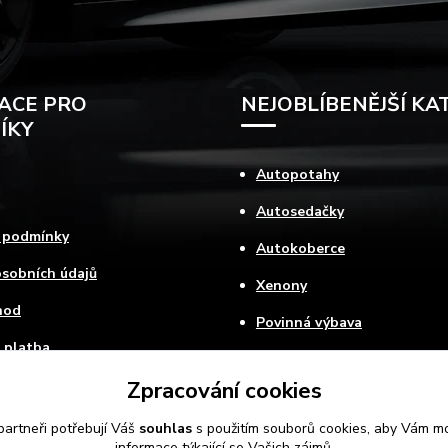
ACE PRO
NEJOBLÍBENĚJŠÍ KA
ÍKY
Autopotahy
Autosedačky
 podmínky
Autokoberce
sobních údajů
Xenony
hod
Povinná výbava
 platba
ovat
Zpracování cookies
artneři potřebují Váš
souhlas
s použitím souborů cookies, aby Vám mo
informace týkající se Vašich zájmů.