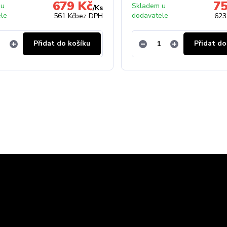
679 Kč
75
 u
Skladem u
/
Ks
ele
dodavatele
561 Kč
bez DPH
623
Přidat do košíku
Přidat do