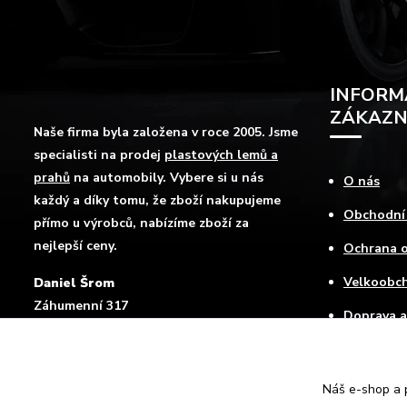
INFORM
ZÁKAZN
Naše firma byla založena v roce 2005. Jsme
specialisti na prodej
plastových lemů a
prahů
na automobily. Vybere si u nás
O nás
každý a díky tomu, že zboží nakupujeme
Obchodní
přímo u výrobců, nabízíme zboží za
nejlepší ceny.
Ochrana o
Velkoobc
Daniel Šrom
Záhumenní 317
Doprava a
Mokré Lazce , 747 62
Jak nakup
Kontakty
Náš e-shop a p