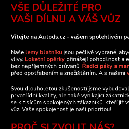
VŠE DŮLEŽITÉ PRO
VAŠI DÍLNU A VÁŠ VŮZ
Vítejte na Autods.cz - vašem spolehlivém pa
Naše
lemy blatníku
jsou pečlivě vybrané, ab
vlivy.
Loketní opěrky
přinášejí pohodlnost a 
bez nepříjemných průvanů.
Řadící páky a ma
před opotřebením a znečištěním. A s našimi
Svou dlouholetou zkušeností jsme vybudovali 
prvotřídní kvality, ale také vynikající zákazn
se k tisícům spokojených zákazníků, kteří již 
vůz. Vaše spokojenost je naší prioritou!
PROČ SI ZVOLIT NÁS?