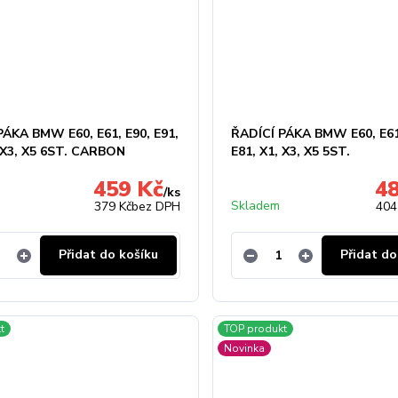
PÁKA BMW E60, E61, E90, E91,
ŘADÍCÍ PÁKA BMW E60, E61,
, X3, X5 6ST. CARBON
E81, X1, X3, X5 5ST.
459 Kč
4
/
ks
Skladem
379 Kč
bez DPH
404
Přidat do košíku
Přidat do
t
TOP produkt
Novinka