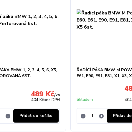
ÁKA BMW 1, 2, 3, 4, 5, 6, X5,
ŘADÍCÍ PÁKA BMW M POWE
FOROVANÁ 6ST.
E61, E90, E91, E81, X1, X3, 
4
489 Kč
/
ks
Skladem
404 Kč
bez DPH
404
Přidat do košíku
Přidat do