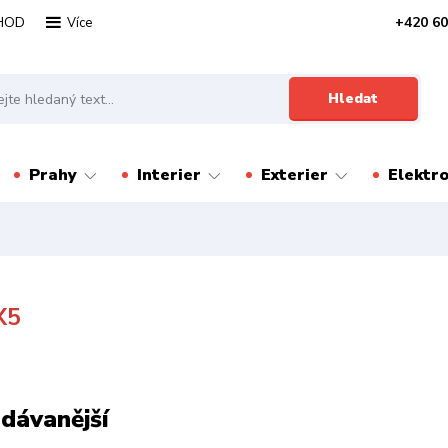
HOD
+420 60
Více
Hledat
Prahy
Interier
Exterier
Elektr
X5
dávanější