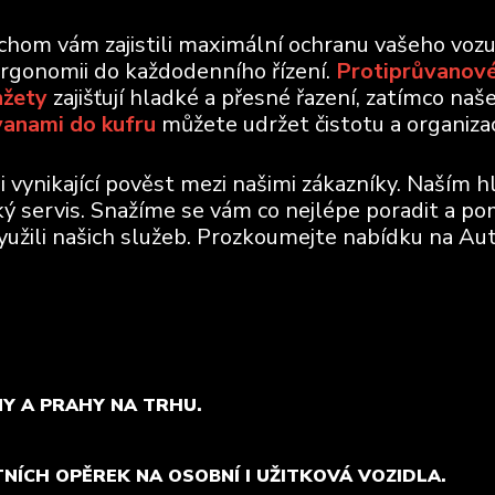
ychom vám zajistili maximální ochranu vašeho voz
ergonomii do každodenního řízení.
Protiprůvanové
nžety
zajišťují hladké a přesné řazení, zatímco naš
vanami do kufru
můžete udržet čistotu a organizaci
vynikající pověst mezi našimi zákazníky. Naším h
ický servis. Snažíme se vám co nejlépe poradit a po
využili našich služeb. Prozkoumejte nabídku na Aut
MY A PRAHY NA TRHU.
TNÍCH OPĚREK NA OSOBNÍ I UŽITKOVÁ VOZIDLA.