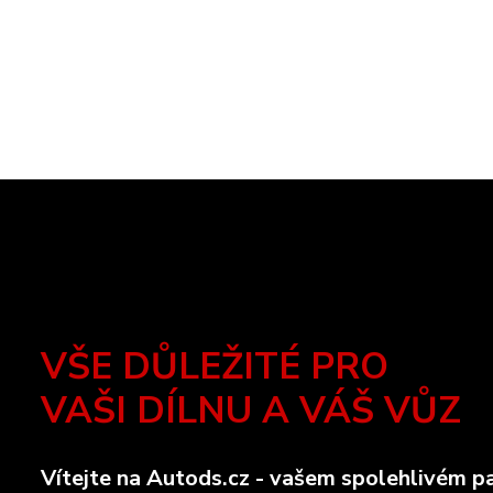
VŠE DŮLEŽITÉ PRO
VAŠI DÍLNU A VÁŠ VŮZ
Vítejte na Autods.cz - vašem spolehlivém pa