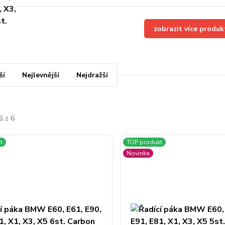
zobrazit více produk
ší
Nejlevnější
Nejdražší
6 z 6
t
TOP produkt
Novinka