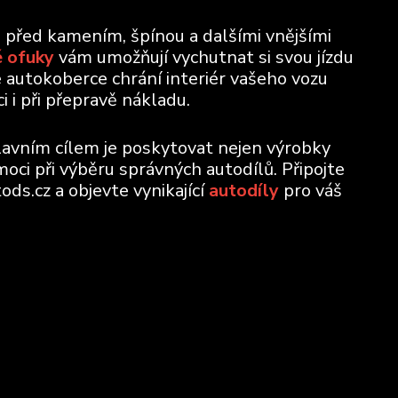
u před kamením, špínou a dalšími vnějšími
 ofuky
vám umožňují vychutnat si svou jízdu
e autokoberce chrání interiér vašeho vozu
 i při přepravě nákladu.
lavním cílem je poskytovat nejen výrobky
moci při výběru správných autodílů. Připojte
ods.cz a objevte vynikající
autodíly
pro váš