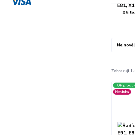
Nejnověj
Zobrazuji 1-
TOP produk
Novinka