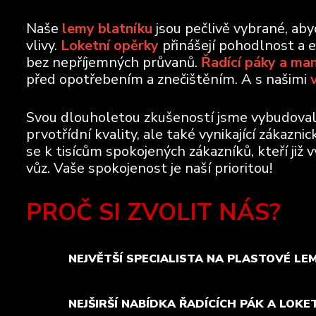
Naše
lemy blatníku
jsou pečlivě vybrané, ab
vlivy.
Loketní opěrky
přinášejí pohodlnost a 
bez nepříjemných průvanů.
Řadící páky a ma
před opotřebením a znečištěním. A s našimi
Svou dlouholetou zkušeností jsme vybudovali 
prvotřídní kvality, ale také vynikající zákazn
se k tisícům spokojených zákazníků, kteří již 
vůz. Vaše spokojenost je naší prioritou!
PROČ SI ZVOLIT NÁS?
NEJVĚTŠÍ SPECIALISTA NA PLASTOVÉ LE
NEJŠIRŠÍ NABÍDKA ŘADÍCÍCH PÁK A LOKE