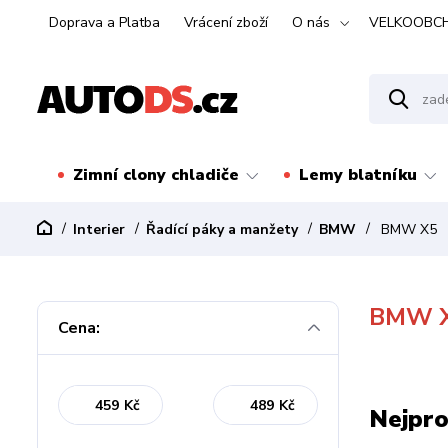
Doprava a Platba
Vrácení zboží
O nás
VELKOOBC
Zimní clony chladiče
Lemy blatníku
Interier
Řadící páky a manžety
BMW
BMW X5
BMW 
Cena:
Kč
Kč
Nejpro