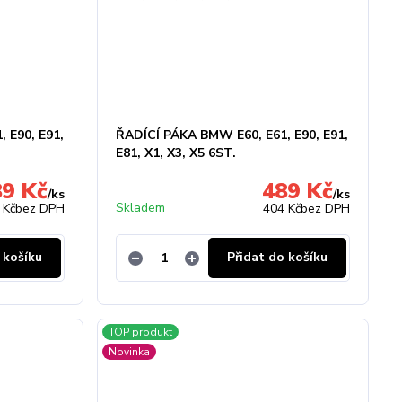
 E90, E91,
ŘADÍCÍ PÁKA BMW E60, E61, E90, E91,
E81, X1, X3, X5 6ST.
89 Kč
489 Kč
/
ks
/
ks
Skladem
 Kč
bez DPH
404 Kč
bez DPH
 košíku
Přidat do košíku
TOP produkt
Novinka