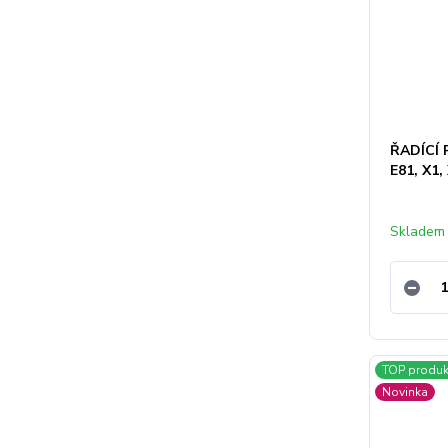
ŘADÍCÍ 
E81, X1
Skladem
TOP produk
Novinka