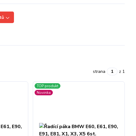
tů
strana
z 1
TOP produkt
Novinka