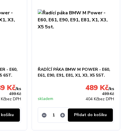
R - E60,
ŘADÍCÍ PÁKA BMW M POWER - E60,
X5 6ST.
E61, E90, E91, E81, X1, X3, X5 5ST.
89 Kč
489 Kč
/
ks
/
ks
499 Kč
499 Kč
skladem
 Kč
bez DPH
404 Kč
bez DPH
 košíku
Přidat do košíku