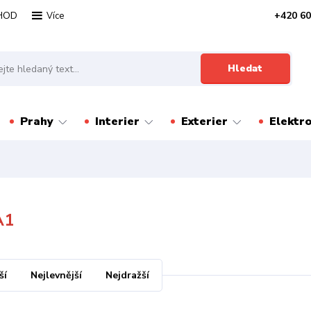
HOD
+420 60
Více
Hledat
Prahy
Interier
Exterier
Elektr
A1
ší
Nejlevnější
Nejdražší