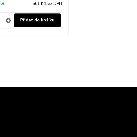
ele
561 Kč
bez DPH
Přidat do košíku