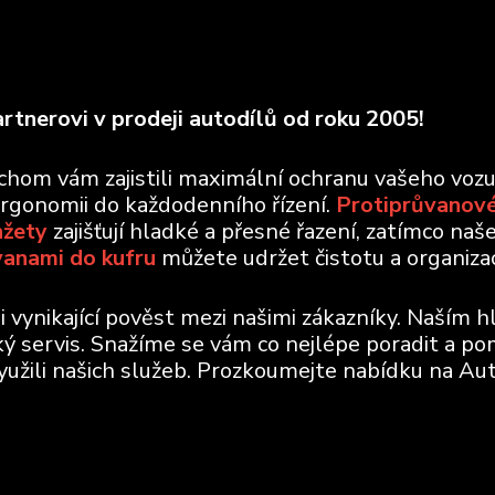
rtnerovi v prodeji autodílů od roku 2005!
ychom vám zajistili maximální ochranu vašeho voz
ergonomii do každodenního řízení.
Protiprůvanové
nžety
zajišťují hladké a přesné řazení, zatímco naš
vanami do kufru
můžete udržet čistotu a organizaci
vynikající pověst mezi našimi zákazníky. Naším h
ický servis. Snažíme se vám co nejlépe poradit a po
využili našich služeb. Prozkoumejte nabídku na Aut