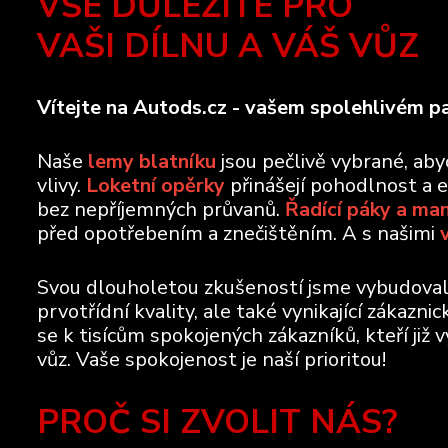
VŠE DŮLEŽITÉ PRO
VAŠI DÍLNU A VÁŠ VŮZ
Vítejte na Autods.cz - vašem spolehlivém pa
Naše
lemy blatníku
jsou pečlivě vybrané, ab
vlivy.
Loketní opěrky
přinášejí pohodlnost a 
bez nepříjemných průvanů.
Řadící páky a ma
před opotřebením a znečištěním. A s našimi
Svou dlouholetou zkušeností jsme vybudovali 
prvotřídní kvality, ale také vynikající zákazn
se k tisícům spokojených zákazníků, kteří již 
vůz. Vaše spokojenost je naší prioritou!
PROČ SI ZVOLIT NÁS?