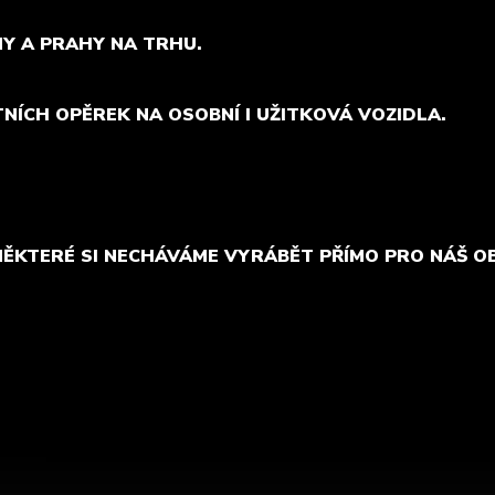
MY A PRAHY NA TRHU.
TNÍCH OPĚREK NA OSOBNÍ I UŽITKOVÁ VOZIDLA.
NĚKTERÉ SI NECHÁVÁME VYRÁBĚT PŘÍMO PRO NÁŠ O