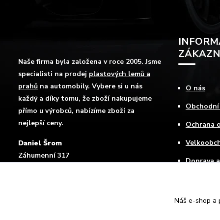
INFORM
ZÁKAZN
Naše firma byla založena v roce 2005. Jsme
specialisti na prodej
plastových lemů a
prahů
na automobily. Vybere si u nás
O nás
každý a díky tomu, že zboží nakupujeme
Obchodní
přímo u výrobců, nabízíme zboží za
nejlepší ceny.
Ochrana o
Velkoobc
Daniel Šrom
Záhumenní 317
Doprava a
Mokré Lazce , 747 62
Jak nakup
Kontakty
Náš e-shop a p