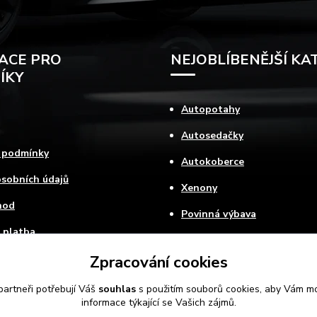
ACE PRO
NEJOBLÍBENĚJŠÍ KA
ÍKY
Autopotahy
Autosedačky
 podmínky
Autokoberce
sobních údajů
Xenony
hod
Povinná výbava
 platba
ovat
Zpracování cookies
artneři potřebují Váš
souhlas
s použitím souborů cookies, aby Vám mo
informace týkající se Vašich zájmů.