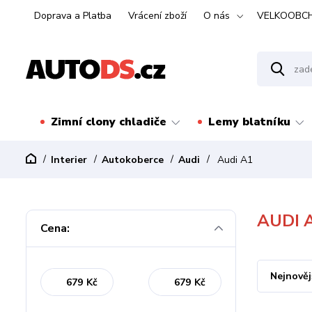
Doprava a Platba
Vrácení zboží
O nás
VELKOOBC
Zimní clony chladiče
Lemy blatníku
Interier
Autokoberce
Audi
Audi A1
AUDI 
Cena:
Nejnověj
Kč
Kč