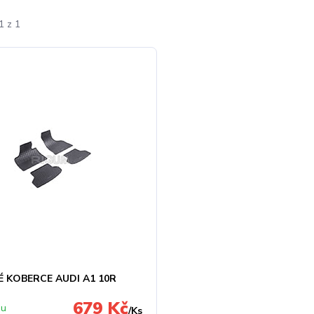
1 z 1
 KOBERCE AUDI A1 10R
679 Kč
 u
/
Ks