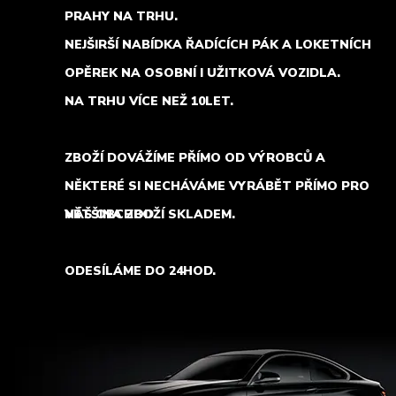
PRAHY NA TRHU.
NEJŠIRŠÍ NABÍDKA ŘADÍCÍCH PÁK A LOKETNÍCH
OPĚREK NA OSOBNÍ I UŽITKOVÁ VOZIDLA.
NA TRHU VÍCE NEŽ 10LET.
ZBOŽÍ DOVÁŽÍME PŘÍMO OD VÝROBCŮ A
NĚKTERÉ SI NECHÁVÁME VYRÁBĚT PŘÍMO PRO
NÁŠ OBCHOD.
VĚTŠINA ZBOŽÍ SKLADEM.
ODESÍLÁME DO 24HOD.