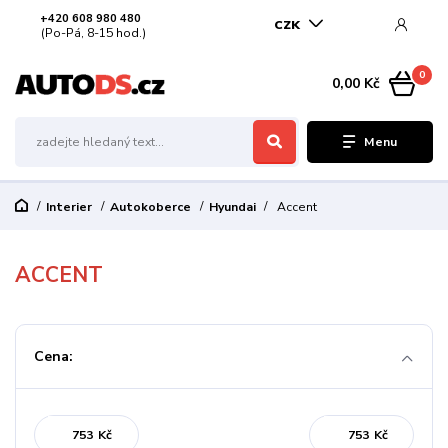
+420 608 980 480
CZK
(Po-Pá, 8-15 hod.)
0
0,00 Kč
Menu
Interier
Autokoberce
Hyundai
Accent
ACCENT
Cena:
Kč
Kč