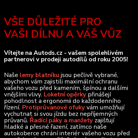
VŠE DŮLEŽITÉ PRO
VAŠI DÍLNU A VÁŠ VŮZ
Vítejte na Autods.cz - vašem spolehlivém
partnerovi v prodeji autodílů od roku 2005!
Naše
lemy blatníku
jsou pečlivě vybrané,
abychom vám zajistili maximální ochranu
vašeho vozu před kamením, špínou a dalšími
vnějšími vlivy.
Loketní opěrky
přinášejí
pohodlnost a ergonomii do každodenního
řízení.
Protiprůvanové ofuky
vám umožňují
vychutnat si svou jízdu bez nepříjemných
průvanů.
Řadící páky a manžety
zajišťují
hladké a přesné řazení, zatímco naše
autokoberce chrání interiér vašeho vozu před