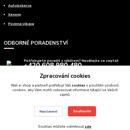
Autokoberce
Xenony
Povinná výbava
ODBORNÉ PORADENSTVÍ
Potřebujete poradit s výběrem? Neváhejte se zeptat
+420 608 980 480
(Po-Pá, 8-15 hod.)
Zpracování cookies
info@autods.cz
Náš e-shop a partneři potřebují Váš
souhlas
s použitím souborů
cookies, aby Vám mohli zobrazovat informace týkající se Vašich
zájmů.
Souhlasím
Nastavení
AutoDS.cz
Autodíly Ostrava
// Navštivte také:
Domečkové postele
,
Auto postele
//
Webdesign
: Poradnyweb.cz
Souhlas můžete odmítnout
zde
.
Vytvořeno na
Eshop-rychle.cz