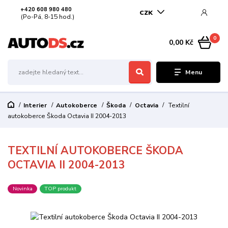
+420 608 980 480
CZK
(Po-Pá, 8-15 hod.)
0
0,00 Kč
Menu
Interier
Autokoberce
Škoda
Octavia
Textilní
autokoberce Škoda Octavia II 2004-2013
TEXTILNÍ AUTOKOBERCE ŠKODA
OCTAVIA II 2004-2013
Novinka
TOP produkt