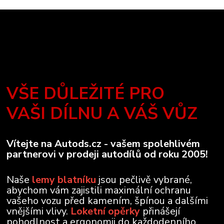
VŠE DŮLEŽITÉ PRO
VAŠI DÍLNU A VÁŠ VŮZ
Vítejte na Autods.cz - vašem spolehlivém
partnerovi v prodeji autodílů od roku 2005!
Naše
lemy blatníku
jsou pečlivě vybrané,
abychom vám zajistili maximální ochranu
vašeho vozu před kamením, špínou a dalšími
vnějšími vlivy.
Loketní opěrky
přinášejí
pohodlnost a ergonomii do každodenního