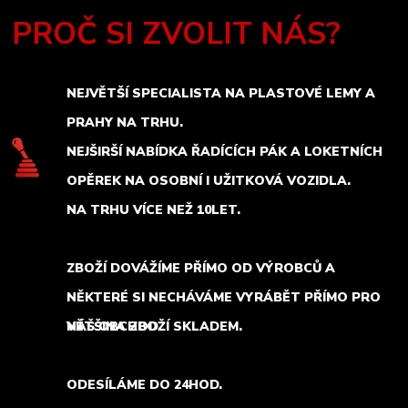
PROČ SI ZVOLIT NÁS?
NEJVĚTŠÍ SPECIALISTA NA PLASTOVÉ LEMY A
PRAHY NA TRHU.
NEJŠIRŠÍ NABÍDKA ŘADÍCÍCH PÁK A LOKETNÍCH
OPĚREK NA OSOBNÍ I UŽITKOVÁ VOZIDLA.
NA TRHU VÍCE NEŽ 10LET.
ZBOŽÍ DOVÁŽÍME PŘÍMO OD VÝROBCŮ A
NĚKTERÉ SI NECHÁVÁME VYRÁBĚT PŘÍMO PRO
NÁŠ OBCHOD.
VĚTŠINA ZBOŽÍ SKLADEM.
ODESÍLÁME DO 24HOD.