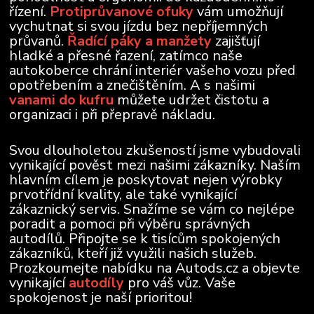
řízení.
Protiprůvanové ofuky
vám umožňují
vychutnat si svou jízdu bez nepříjemných
průvanů.
Řadící páky a manžety
zajišťují
hladké a přesné řazení, zatímco naše
autokoberce chrání interiér vašeho vozu před
opotřebením a znečištěním. A s našimi
vanami do kufru
můžete udržet čistotu a
organizaci i při přepravě nákladu.
Svou dlouholetou zkušeností jsme vybudovali
vynikající pověst mezi našimi zákazníky. Naším
hlavním cílem je poskytovat nejen výrobky
prvotřídní kvality, ale také vynikající
zákaznický servis. Snažíme se vám co nejlépe
poradit a pomoci při výběru správných
autodílů. Připojte se k tisícům spokojených
zákazníků, kteří již využili našich služeb.
Prozkoumejte nabídku na Autods.cz a objevte
vynikající
autodíly
pro váš vůz. Vaše
spokojenost je naší prioritou!