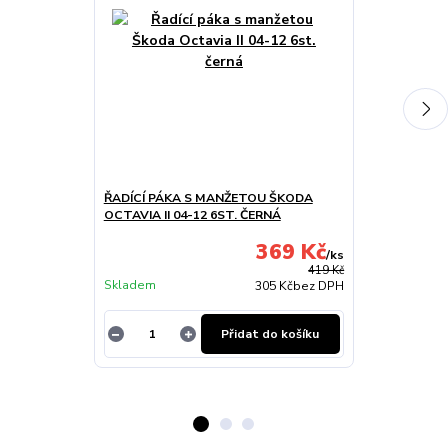
ŘADÍCÍ PÁKA S MANŽETOU ŠKODA
OFUKY OKEN
OCTAVIA II 04-12 6ST. ČERNÁ
2DVEŘ PŘEDNÍ
369 Kč
/
ks
Skladem u
419 Kč
Skladem
dodavatele
305 Kč
bez DPH
Přidat do košíku