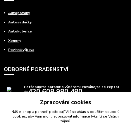
Autopotahy
Autosedačky
Autokoberce
Xenony
Povinná výbava
ODBORNÉ PORADENSTVÍ
Potřebujete poradit s výběrem? Neváhejte se zeptat
+420 608 980 480
(Po-Pá, 8-15 hod.)
Zpracování cookies
info@autods.cz
Náš e-shop a partneři potřebují Váš
souhlas
s použitím souborů
cookies, aby Vám mohli zobrazovat informace týkající se Vašich
zájmů.