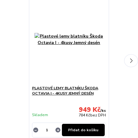
PLASTOVÉ LEMY BLATNÍKU ŠKODA
PLASTOVÉ PR
OCTAVIA I - 4KUSY JEMNÝ DESÉN
2 KUSY KVALI
949 Kč
/
ks
Skladem
Skladem
784 Kč
bez DPH
Přidat do košíku