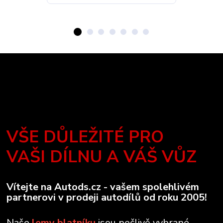
VŠE DŮLEŽITÉ PRO
VAŠI DÍLNU A VÁŠ VŮZ
Vítejte na Autods.cz - vašem spolehlivém
partnerovi v prodeji autodílů od roku 2005!
Naše
lemy blatníku
jsou pečlivě vybrané,