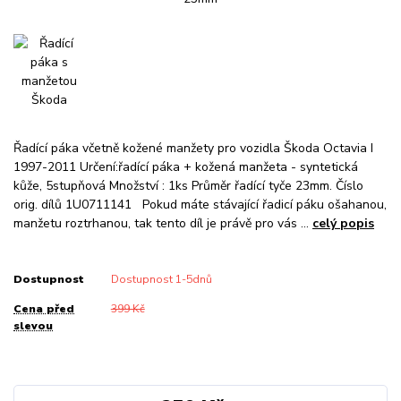
Řadící páka včetně kožené manžety pro vozidla Škoda Octavia I
1997-2011 Určení:řadící páka + kožená manžeta - syntetická
kůže, 5stupňová Množství : 1ks Průměr řadící tyče 23mm. Číslo
orig. dílů 1U0711141 Pokud máte stávající řadicí páku ošahanou,
manžetu roztrhanou, tak tento díl je právě pro vás ...
celý popis
Dostupnost
Dostupnost 1-5dnů
Cena před
399 Kč
slevou