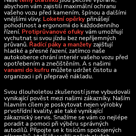
abychom vám zajistili maximální ochranu
vašeho vozu před kamením, špínou a dalšími
vnějšími vlivy.
Loketní opěrky
přinášejí
pohodlnost a ergonomii do každodenního
řízení.
Protiprůvanové ofuky
vám umožňují
vychutnat si svou jízdu bez nepříjemných
průvanů.
Řadící páky a manžety
zajišťují
hladké a přesné řazení, zatímco naše
autokoberce chrání interiér vašeho vozu před
opotřebením a znečištěním. A s našimi
vanami do kufru
můžete udržet čistotu a
organizaci i při přepravě nákladu.
Svou dlouholetou zkušeností jsme vybudovali
vynikající pověst mezi našimi zákazníky. Naším
hlavním cílem je poskytovat nejen výrobky
prvotřídní kvality, ale také vynikající
zákaznický servis. Snažíme se vám co nejlépe
poradit a pomoci při výběru správných
autodílů. Připojte se k tisícům spokojených