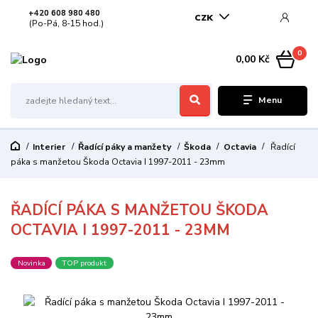
+420 608 980 480
CZK
(Po-Pá, 8-15 hod.)
0
0,00 Kč
Menu
Interier
Řadící páky a manžety
Škoda
Octavia
Řadící
páka s manžetou Škoda Octavia I 1997-2011 - 23mm
ŘADÍCÍ PÁKA S MANŽETOU ŠKODA
OCTAVIA I 1997-2011 - 23MM
Novinka
TOP produkt