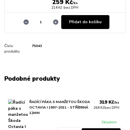
259 Kč
/
ks
214 Kč
bez DPH
Přidat do košíku
Číslo
75043
produktu:
Podobné produkty
319 Kč
ŘADÍCÍ PÁKA S MANŽETOU ŠKODA
/
ks
OCTAVIA I 1997-2011 - STŘÍBRNÁ
264 Kč
bez DPH
12MM
Skladem