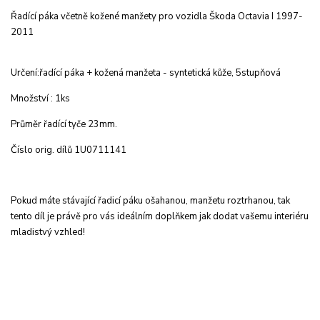
Řadící páka včetně kožené manžety pro vozidla Škoda Octavia I 1997-
2011
Určení:řadící páka + kožená manžeta - syntetická kůže, 5stupňová
Množství : 1ks
Průměr řadící tyče 23mm.
Číslo orig. dílů
1U0711141
Pokud máte stávající řadicí páku ošahanou, manžetu roztrhanou, tak
tento díl je právě pro vás ideálním doplňkem jak dodat vašemu interiéru
mladistvý vzhled!