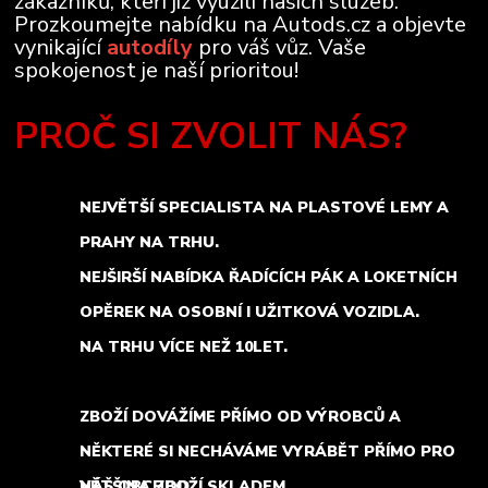
zákazníků, kteří již využili našich služeb.
Prozkoumejte nabídku na Autods.cz a objevte
vynikající
autodíly
pro váš vůz. Vaše
spokojenost je naší prioritou!
PROČ SI ZVOLIT NÁS?
NEJVĚTŠÍ SPECIALISTA NA PLASTOVÉ LEMY A
PRAHY NA TRHU.
NEJŠIRŠÍ NABÍDKA ŘADÍCÍCH PÁK A LOKETNÍCH
OPĚREK NA OSOBNÍ I UŽITKOVÁ VOZIDLA.
NA TRHU VÍCE NEŽ 10LET.
ZBOŽÍ DOVÁŽÍME PŘÍMO OD VÝROBCŮ A
NĚKTERÉ SI NECHÁVÁME VYRÁBĚT PŘÍMO PRO
NÁŠ OBCHOD.
VĚTŠINA ZBOŽÍ SKLADEM.