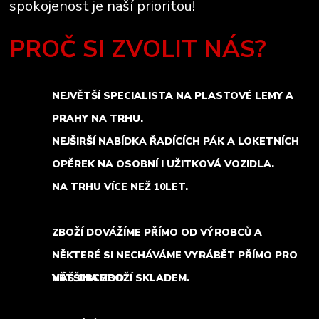
spokojenost je naší prioritou!
PROČ SI ZVOLIT NÁS?
NEJVĚTŠÍ SPECIALISTA NA PLASTOVÉ LEMY A
PRAHY NA TRHU.
NEJŠIRŠÍ NABÍDKA ŘADÍCÍCH PÁK A LOKETNÍCH
OPĚREK NA OSOBNÍ I UŽITKOVÁ VOZIDLA.
NA TRHU VÍCE NEŽ 10LET.
ZBOŽÍ DOVÁŽÍME PŘÍMO OD VÝROBCŮ A
NĚKTERÉ SI NECHÁVÁME VYRÁBĚT PŘÍMO PRO
NÁŠ OBCHOD.
VĚTŠINA ZBOŽÍ SKLADEM.