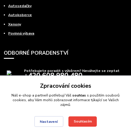
Autosedačky
Autokoberce
Xenony
Povinná výbava
ODBORNÉ PORADENSTVÍ
Potřebujete poradit s výběrem? Neváhejte se zeptat
+420 608 980 480
(Po-Pá, 8-15 hod.)
Zpracování cookies
info@autods.cz
Náš e-shop a partneři potřebují Váš
souhlas
s použitím souborů
cookies, aby Vám mohli zobrazovat informace týkající se Vašich
zájmů.
Souhlasím
Nastavení
AutoDS.cz
Autodíly Ostrava
// Navštivte také:
Domečkové postele
,