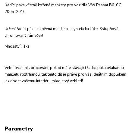
Řadící páka včetně kožené manžety pro vozidla VW Passat B6. CC
2005-2010
Určení:řadící páka + kožená manžeta - syntetická kůže, 6stupňová,
chromovaný rámeček!
Množství : 1ks
Velmi kvalitní zpracování, pokud máte stávající řadicí páku ošahanou,
manžetu roztrhanou, tak tento díl je právě pro vás ideálním doplňkem
jak dodat vašemu interiéru mladistvý vzhled!
Parametry