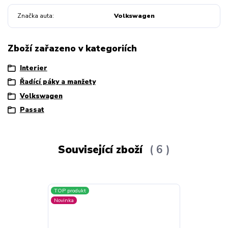
Značka auta
Volkswagen
Zboží zařazeno v kategoriích
Interier
Řadící páky a manžety
Volkswagen
Passat
Související zboží
6
TOP produkt
Akce
Novinka