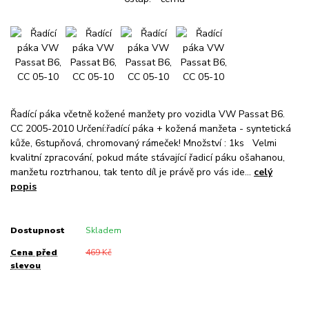
Řadící páka včetně kožené manžety pro vozidla VW Passat B6.
CC 2005-2010 Určení:řadící páka + kožená manžeta - syntetická
kůže, 6stupňová, chromovaný rámeček! Množství : 1ks Velmi
kvalitní zpracování, pokud máte stávající řadicí páku ošahanou,
manžetu roztrhanou, tak tento díl je právě pro vás ide...
celý
popis
Dostupnost
Skladem
Cena před
469 Kč
slevou