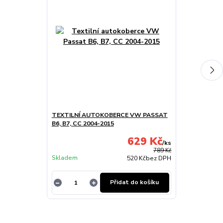
TEXTILNÍ AUTOKOBERCE VW PASSAT
RS PEDÁLY VW
B6, B7, CC 2004-2015
ŠKODA SUPER
629 Kč
/
ks
789 Kč
Skladem
Skladem
520 Kč
bez DPH
Přidat do košíku