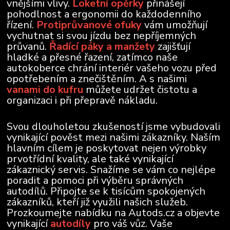
vnějšími vlivy.
Loketní opěrky
přinášejí
pohodlnost a ergonomii do každodenního
řízení.
Protiprůvanové ofuky
vám umožňují
vychutnat si svou jízdu bez nepříjemných
průvanů.
Řadící páky a manžety
zajišťují
hladké a přesné řazení, zatímco naše
autokoberce chrání interiér vašeho vozu před
opotřebením a znečištěním. A s našimi
vanami do kufru
můžete udržet čistotu a
organizaci i při přepravě nákladu.
Svou dlouholetou zkušeností jsme vybudovali
vynikající pověst mezi našimi zákazníky. Naším
hlavním cílem je poskytovat nejen výrobky
prvotřídní kvality, ale také vynikající
zákaznický servis. Snažíme se vám co nejlépe
poradit a pomoci při výběru správných
autodílů. Připojte se k tisícům spokojených
zákazníků, kteří již využili našich služeb.
Prozkoumejte nabídku na Autods.cz a objevte
vynikající
autodíly
pro váš vůz. Vaše