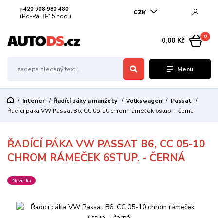
+420 608 980 480
CZK
(Po-Pá, 8-15 hod.)
0
0,00 Kč
Menu
Interier
Řadící páky a manžety
Volkswagen
Passat
Řadící páka VW Passat B6, CC 05-10 chrom rámeček 6stup. - černá
ŘADÍCÍ PÁKA VW PASSAT B6, CC 05-10
CHROM RÁMEČEK 6STUP. - ČERNÁ
Novinka