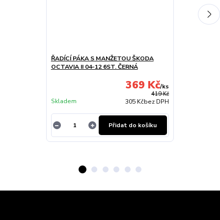
ŘADÍCÍ PÁKA S MANŽETOU ŠKODA
OFUKY OKEN
OCTAVIA II 04-12 6ST. ČERNÁ
2DVEŘ PŘEDNÍ
369 Kč
/
ks
Skladem u
419 Kč
Skladem
dodavatele
305 Kč
bez DPH
Přidat do košíku