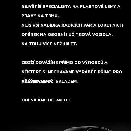
NEJVĚTŠÍ SPECIALISTA NA PLASTOVÉ LEMY A
PRAHY NA TRHU.
NEJŠIRŠÍ NABÍDKA ŘADÍCÍCH PÁK A LOKETNÍCH
OPĚREK NA OSOBNÍ I UŽITKOVÁ VOZIDLA.
NA TRHU VÍCE NEŽ 10LET.
ZBOŽÍ DOVÁŽÍME PŘÍMO OD VÝROBCŮ A
NĚKTERÉ SI NECHÁVÁME VYRÁBĚT PŘÍMO PRO
NÁŠ OBCHOD.
VĚTŠINA ZBOŽÍ SKLADEM.
ODESÍLÁME DO 24HOD.