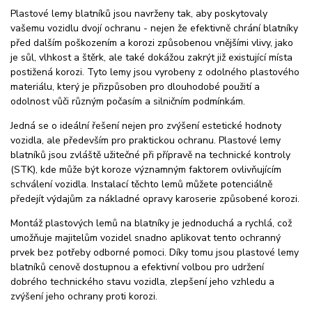
Plastové lemy blatníků jsou navrženy tak, aby poskytovaly
vašemu vozidlu dvojí ochranu - nejen že efektivně chrání blatníky
před dalším poškozením a korozi způsobenou vnějšími vlivy, jako
je sůl, vlhkost a štěrk, ale také dokážou zakrýt již existující místa
postižená korozi. Tyto lemy jsou vyrobeny z odolného plastového
materiálu, který je přizpůsoben pro dlouhodobé použití a
odolnost vůči různým počasím a silničním podmínkám.
Jedná se o ideální řešení nejen pro zvýšení estetické hodnoty
vozidla, ale především pro praktickou ochranu. Plastové lemy
blatníků jsou zvláště užitečné při přípravě na technické kontroly
(STK), kde může být koroze významným faktorem ovlivňujícím
schválení vozidla. Instalací těchto lemů můžete potenciálně
předejít výdajům za nákladné opravy karoserie způsobené korozi.
Montáž plastových lemů na blatníky je jednoduchá a rychlá, což
umožňuje majitelům vozidel snadno aplikovat tento ochranný
prvek bez potřeby odborné pomoci. Díky tomu jsou plastové lemy
blatníků cenově dostupnou a efektivní volbou pro udržení
dobrého technického stavu vozidla, zlepšení jeho vzhledu a
zvýšení jeho ochrany proti korozi.