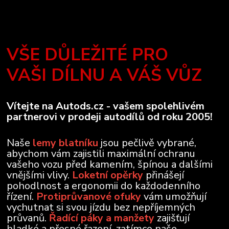
VŠE DŮLEŽITÉ PRO
VAŠI DÍLNU A VÁŠ VŮZ
Vítejte na Autods.cz - vašem spolehlivém
partnerovi v prodeji autodílů od roku 2005!
Naše
lemy blatníku
jsou pečlivě vybrané,
abychom vám zajistili maximální ochranu
vašeho vozu před kamením, špínou a dalšími
vnějšími vlivy.
Loketní opěrky
přinášejí
pohodlnost a ergonomii do každodenního
řízení.
Protiprůvanové ofuky
vám umožňují
vychutnat si svou jízdu bez nepříjemných
průvanů.
Řadící páky a manžety
zajišťují
hladké a přesné řazení, zatímco naše