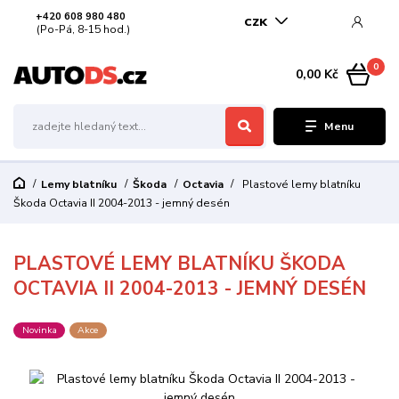
+420 608 980 480
CZK
(Po-Pá, 8-15 hod.)
0
0,00 Kč
Menu
Lemy blatníku
Škoda
Octavia
Plastové lemy blatníku
Škoda Octavia II 2004-2013 - jemný desén
PLASTOVÉ LEMY BLATNÍKU ŠKODA
OCTAVIA II 2004-2013 - JEMNÝ DESÉN
Novinka
Akce