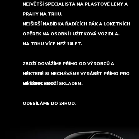
NEJVĚTŠÍ SPECIALISTA NA PLASTOVÉ LEMY A
PRAHY NA TRHU.
NEJŠIRŠÍ NABÍDKA ŘADÍCÍCH PÁK A LOKETNÍCH
OPĚREK NA OSOBNÍ I UŽITKOVÁ VOZIDLA.
NA TRHU VÍCE NEŽ 10LET.
ZBOŽÍ DOVÁŽÍME PŘÍMO OD VÝROBCŮ A
NĚKTERÉ SI NECHÁVÁME VYRÁBĚT PŘÍMO PRO
NÁŠ OBCHOD.
VĚTŠINA ZBOŽÍ SKLADEM.
ODESÍLÁME DO 24HOD.