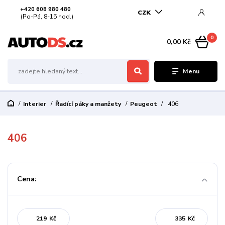
+420 608 980 480
CZK
(Po-Pá, 8-15 hod.)
0
0,00 Kč
Menu
Interier
Řadící páky a manžety
Peugeot
406
406
Cena:
Kč
Kč