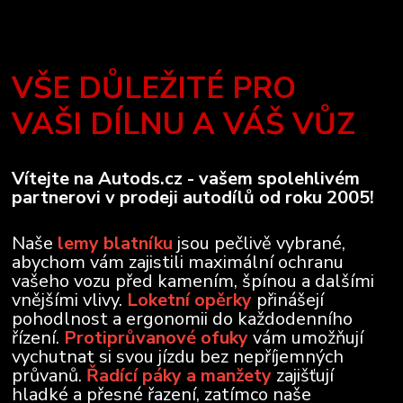
VŠE DŮLEŽITÉ PRO
VAŠI DÍLNU A VÁŠ VŮZ
Vítejte na Autods.cz - vašem spolehlivém
partnerovi v prodeji autodílů od roku 2005!
Naše
lemy blatníku
jsou pečlivě vybrané,
abychom vám zajistili maximální ochranu
vašeho vozu před kamením, špínou a dalšími
vnějšími vlivy.
Loketní opěrky
přinášejí
pohodlnost a ergonomii do každodenního
řízení.
Protiprůvanové ofuky
vám umožňují
vychutnat si svou jízdu bez nepříjemných
průvanů.
Řadící páky a manžety
zajišťují
hladké a přesné řazení, zatímco naše