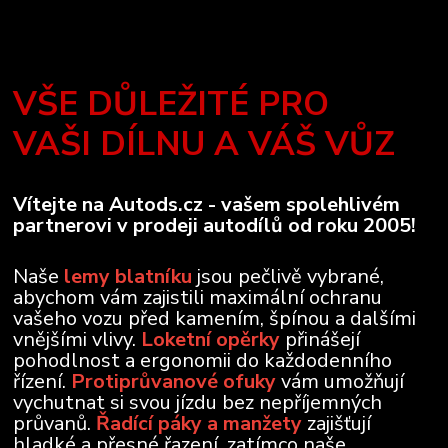
VŠE DŮLEŽITÉ PRO
VAŠI DÍLNU A VÁŠ VŮZ
Vítejte na Autods.cz - vašem spolehlivém
partnerovi v prodeji autodílů od roku 2005!
Naše
lemy blatníku
jsou pečlivě vybrané,
abychom vám zajistili maximální ochranu
vašeho vozu před kamením, špínou a dalšími
vnějšími vlivy.
Loketní opěrky
přinášejí
pohodlnost a ergonomii do každodenního
řízení.
Protiprůvanové ofuky
vám umožňují
vychutnat si svou jízdu bez nepříjemných
průvanů.
Řadící páky a manžety
zajišťují
hladké a přesné řazení, zatímco naše