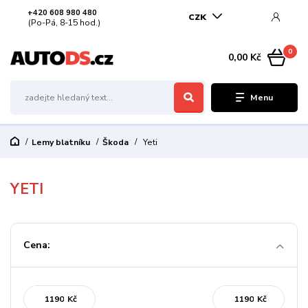
+420 608 980 480
CZK
(Po-Pá, 8-15 hod.)
0
0,00 Kč
Menu
Lemy blatníku
Škoda
Yeti
YETI
Cena:
Kč
Kč