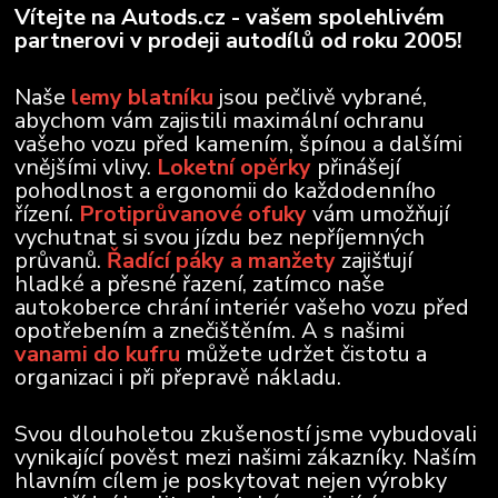
Vítejte na Autods.cz - vašem spolehlivém
partnerovi v prodeji autodílů od roku 2005!
Naše
lemy blatníku
jsou pečlivě vybrané,
abychom vám zajistili maximální ochranu
vašeho vozu před kamením, špínou a dalšími
vnějšími vlivy.
Loketní opěrky
přinášejí
pohodlnost a ergonomii do každodenního
řízení.
Protiprůvanové ofuky
vám umožňují
vychutnat si svou jízdu bez nepříjemných
průvanů.
Řadící páky a manžety
zajišťují
hladké a přesné řazení, zatímco naše
autokoberce chrání interiér vašeho vozu před
opotřebením a znečištěním. A s našimi
vanami do kufru
můžete udržet čistotu a
organizaci i při přepravě nákladu.
Svou dlouholetou zkušeností jsme vybudovali
vynikající pověst mezi našimi zákazníky. Naším
hlavním cílem je poskytovat nejen výrobky