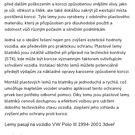
před dalším poškozením a korozi způsobenou vnějšími vlivy, jako
je sůl, vlhkost a štěrk, ale také dokážou zakrýt již existující místa
postižená korozi. Tyto lemy jsou vyrobeny z odolného plastového
materiálu, který je přizpůsoben pro dlouhodobé použití a
odolnost vůči různým počasím a silničním podmínkám.
Jedná se o ideální řešení nejen pro zvýšení estetické hodnoty
vozidla, ale především pro praktickou ochranu. Plastové lemy
blatníků jsou zvláště užitečné při přípravě na technické kontroly
(STK), kde může být koroze významným faktorem ovlivňujícím
schválení vozidla. Instalací těchto lemů můžete potenciálně
předejít výdajům za nákladné opravy karoserie způsobené korozi.
Montáž plastových lemů na blatníky je jednoduchá a rychlá, což
umožňuje majitelům vozidel snadno aplikovat tento ochranný
prvek bez potřeby odborné pomoci. Díky tomu jsou plastové lemy
blatníků cenově dostupnou a efektivní volbou pro udržení
dobrého technického stavu vozidla, zlepšení jeho vzhledu a
zvýšení jeho ochrany proti korozi.
Lemy pasují na vozidlo VW Polo III 1994-2001 3dveř