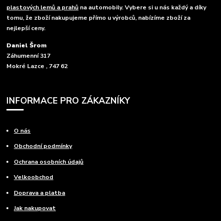
plastových lemů a prahů
na automobily. Vybere si u nás každý a díky
tomu, že zboží nakupujeme přímo u výrobců, nabízíme zboží za
nejlepší ceny.
Daniel Šrom
Záhumenní 317
Mokré Lazce , 747 62
INFORMACE PRO ZÁKAZNÍKY
O nás
Obchodní podmínky
Ochrana osobních údajů
Velkoobchod
Doprava a platba
Jak nakupovat