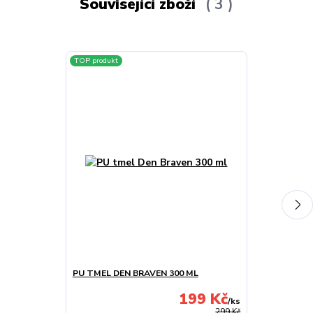
Související zboží
3
TOP produkt
Novinka
PU TMEL DEN BRAVEN 300 ML
ZIMNÍ CLONA
POLO III 94-01
199 Kč
/
ks
299 Kč