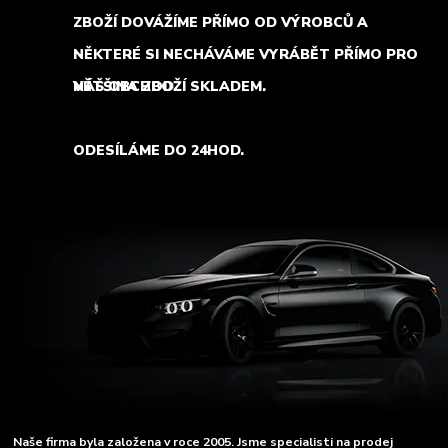
ZBOŽÍ DOVÁŽÍME PŘÍMO OD VÝROBCŮ A
NĚKTERÉ SI NECHÁVÁME VYRÁBĚT PŘÍMO PRO
NÁŠ OBCHOD.
VĚTŠINA ZBOŽÍ SKLADEM.
ODESÍLÁME DO 24HOD.
Naše firma byla založena v roce 2005. Jsme specialisti na prodej