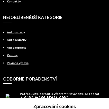
Kontakty
NEJOBLÍBENĚJŠÍ KATEGORIE
Autopotahy
Autosedačky
Autokoberce
Xenony
Povinná výbava
ODBORNÉ PORADENSTVÍ
Potřebujete poradit s výběrem? Neváhejte se zeptat
+420 608 980 480
(Po-Pá, 8-15 hod.)
Zpracování cookies