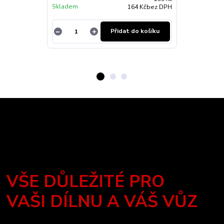
Skladem
Skladem
164 Kč
bez DPH
Přidat do košíku
VŠE DŮLEŽITÉ PRO
VAŠI DÍLNU A VÁŠ VŮZ