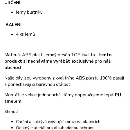
URČENÍ:
lemy blatníku
BALENÍ:
4 ks lemů
Materiál ABS plast, jemný desén TOP kvalita -
tento
produkt si necháváme vyrábět exclusivně pro náš
obchod
Naše díly jsou vyrobeny z kvalitního ABS plastu 100% pasují
a ponechávají si barevnou stálost.
Montáž je velice jednoduchá , lémy doporučujeme lepit
PU
tmelem
.
Shrnutí:
Chrání a zakrývá existující korozi na blatnících
Odolný materiál pro dlouhodobou ochranu