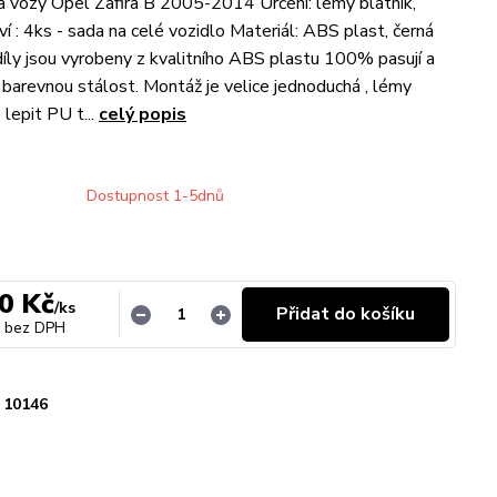
a vozy Opel Zafira B 2005-2014 Určení: lemy blatník,
í : 4ks - sada na celé vozidlo Materiál: ABS plast, černá
ly jsou vyrobeny z kvalitního ABS plastu 100% pasují a
i barevnou stálost. Montáž je velice jednoduchá , lémy
lepit PU t...
celý popis
Dostupnost 1-5dnů
0 Kč
/
ks
Přidat do košíku
bez DPH
10146