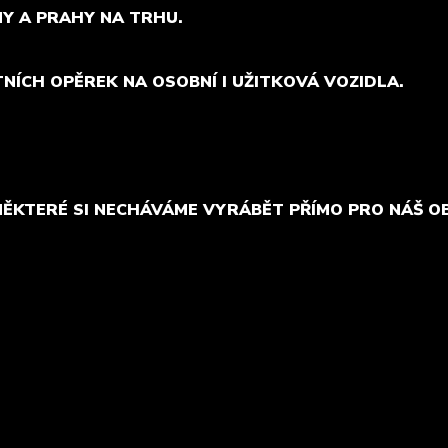
MY A PRAHY NA TRHU.
TNÍCH OPĚREK NA OSOBNÍ I UŽITKOVÁ VOZIDLA.
NĚKTERÉ SI NECHÁVÁME VYRÁBĚT PŘÍMO PRO NÁŠ O