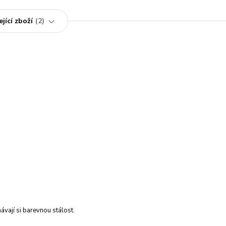
jící zboží
2
vají si barevnou stálost.