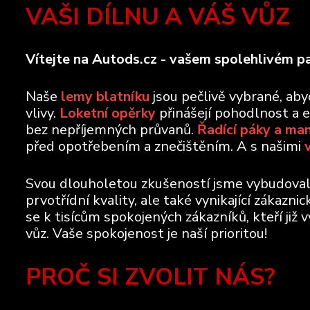
VAŠI DÍLNU A VÁŠ VŮZ
Vítejte na Autods.cz - vašem spolehlivém pa
Naše
lemy blatníku
jsou pečlivě vybrané, ab
vlivy.
Loketní opěrky
přinášejí pohodlnost a 
bez nepříjemných průvanů.
Řadící páky a ma
před opotřebením a znečištěním. A s našimi
Svou dlouholetou zkušeností jsme vybudovali 
prvotřídní kvality, ale také vynikající zákazn
se k tisícům spokojených zákazníků, kteří již 
vůz. Vaše spokojenost je naší prioritou!
PROČ SI ZVOLIT NÁS?