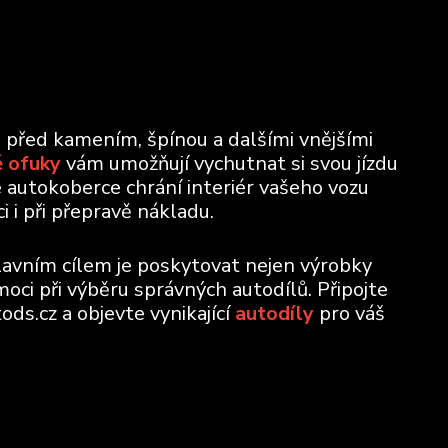
u před kamením, špínou a dalšími vnějšími
 ofuky
vám umožňují vychutnat si svou jízdu
e autokoberce chrání interiér vašeho vozu
 i při přepravě nákladu.
lavním cílem je poskytovat nejen výrobky
moci při výběru správných autodílů. Připojte
ods.cz a objevte vynikající
autodíly
pro váš