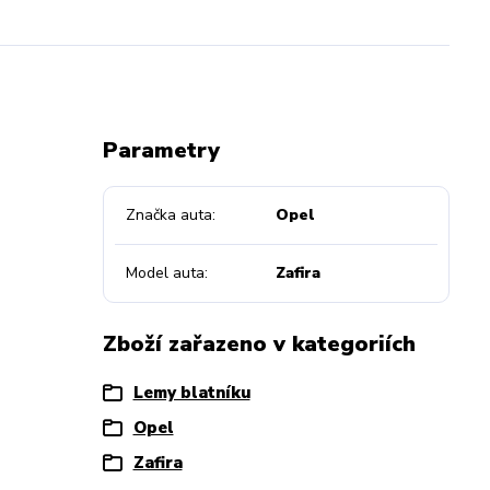
Parametry
Značka auta
Opel
Model auta
Zafira
Zboží zařazeno v kategoriích
Lemy blatníku
Opel
Zafira