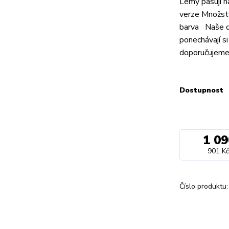
Lemy pasují n
verze Množstv
barva Naše dí
ponechávají s
doporučujeme 
Dostupnost
1 09
901 Kč
Číslo produktu: