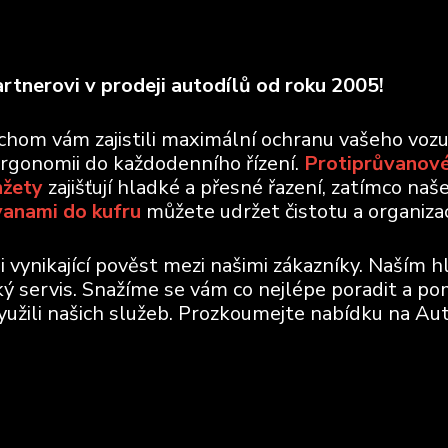
rtnerovi v prodeji autodílů od roku 2005!
ychom vám zajistili maximální ochranu vašeho voz
ergonomii do každodenního řízení.
Protiprůvanové
nžety
zajišťují hladké a přesné řazení, zatímco naš
vanami do kufru
můžete udržet čistotu a organizaci
vynikající pověst mezi našimi zákazníky. Naším h
ický servis. Snažíme se vám co nejlépe poradit a po
využili našich služeb. Prozkoumejte nabídku na Aut