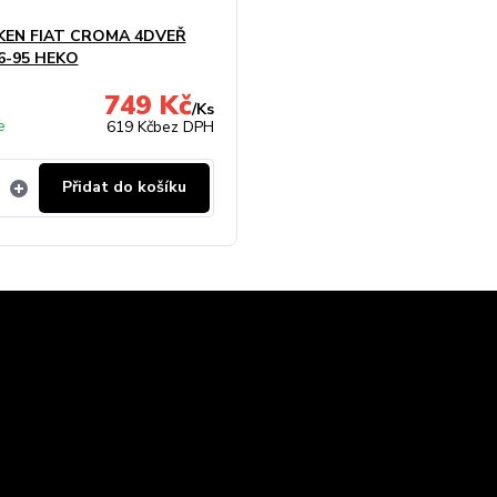
KEN FIAT CROMA 4DVEŘ
6-95 HEKO
749 Kč
/
Ks
e
619 Kč
bez DPH
Přidat do košíku