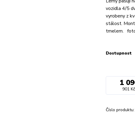
Lemy pasují n
vozidla 4/5 d
vyrobeny z kv
stálost. Mont
tmelem. foto 
Dostupnost
1 09
901 Kč
Číslo produktu: