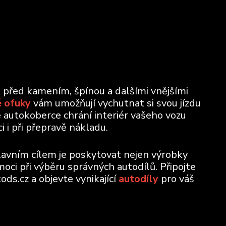
u před kamením, špínou a dalšími vnějšími
 ofuky
vám umožňují vychutnat si svou jízdu
e autokoberce chrání interiér vašeho vozu
 i při přepravě nákladu.
lavním cílem je poskytovat nejen výrobky
moci při výběru správných autodílů. Připojte
ods.cz a objevte vynikající
autodíly
pro váš