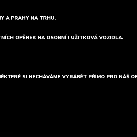
MY A PRAHY NA TRHU.
TNÍCH OPĚREK NA OSOBNÍ I UŽITKOVÁ VOZIDLA.
NĚKTERÉ SI NECHÁVÁME VYRÁBĚT PŘÍMO PRO NÁŠ O