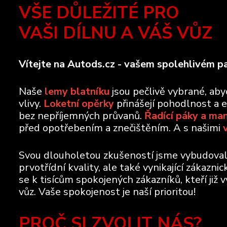
VŠE DŮLEŽITÉ PRO
VAŠI DÍLNU A VÁŠ VŮZ
Vítejte na Autods.cz - vašem spolehlivém pa
Naše
lemy blatníku
jsou pečlivě vybrané, ab
vlivy.
Loketní opěrky
přinášejí pohodlnost a 
bez nepříjemných průvanů.
Řadící páky a ma
před opotřebením a znečištěním. A s našimi
Svou dlouholetou zkušeností jsme vybudovali 
prvotřídní kvality, ale také vynikající zákazn
se k tisícům spokojených zákazníků, kteří již 
vůz. Vaše spokojenost je naší prioritou!
PROČ SI ZVOLIT NÁS?