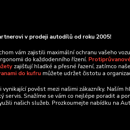
rtnerovi v prodeji autodílů od roku 2005!
ychom vám zajistili maximální ochranu vašeho voz
ergonomii do každodenního řízení.
Protiprůvanové
nžety
zajišťují hladké a přesné řazení, zatímco naš
vanami do kufru
můžete udržet čistotu a organizaci
vynikající pověst mezi našimi zákazníky. Naším h
ický servis. Snažíme se vám co nejlépe poradit a po
využili našich služeb. Prozkoumejte nabídku na Aut