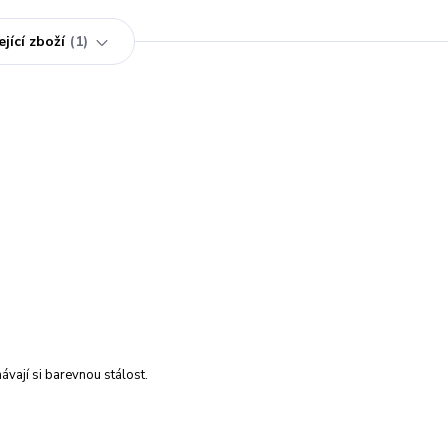
jící zboží
1
vají si barevnou stálost.