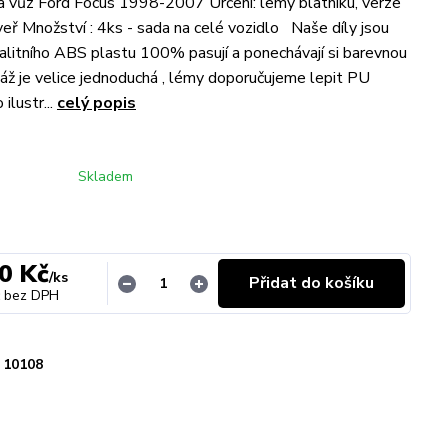
a vůz Ford Focus 1998-2007 Určení: lemy blatníku, verze
veř Množství : 4ks - sada na celé vozidlo Naše díly jsou
alitního ABS plastu 100% pasují a ponechávají si barevnou
áž je velice jednoduchá , lémy doporučujeme lepit PU
ilustr...
celý popis
Skladem
0 Kč
/
ks
Přidat do košíku
bez DPH
10108