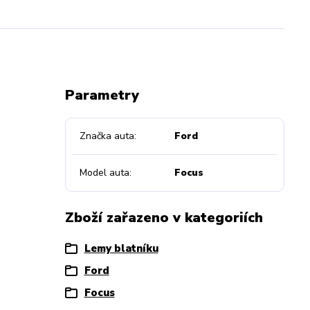
Parametry
Značka auta
Ford
Model auta
Focus
Zboží zařazeno v kategoriích
Lemy blatníku
Ford
Focus