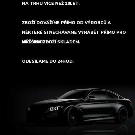
NA TRHU VÍCE NEŽ 10LET.
ZBOŽÍ DOVÁŽÍME PŘÍMO OD VÝROBCŮ A
NĚKTERÉ SI NECHÁVÁME VYRÁBĚT PŘÍMO PRO
NÁŠ OBCHOD.
VĚTŠINA ZBOŽÍ SKLADEM.
ODESÍLÁME DO 24HOD.