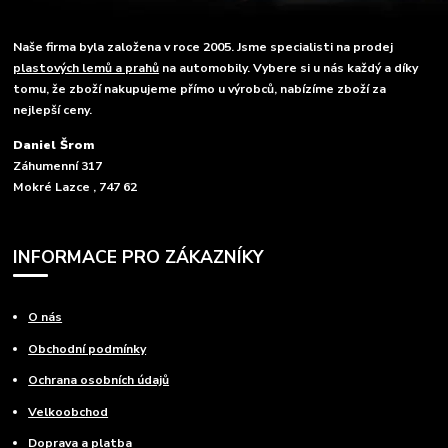
Naše firma byla založena v roce 2005. Jsme specialisti na prodej
plastových lemů a prahů
na automobily. Vybere si u nás každý a díky
tomu, že zboží nakupujeme přímo u výrobců, nabízíme zboží za
nejlepší ceny.
Daniel Šrom
Záhumenní 317
Mokré Lazce , 747 62
INFORMACE PRO ZÁKAZNÍKY
O nás
Obchodní podmínky
Ochrana osobních údajů
Velkoobchod
Doprava a platba