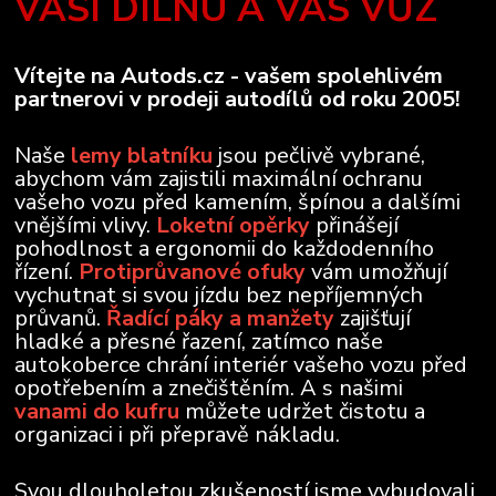
VAŠI DÍLNU A VÁŠ VŮZ
Vítejte na Autods.cz - vašem spolehlivém
partnerovi v prodeji autodílů od roku 2005!
Naše
lemy blatníku
jsou pečlivě vybrané,
abychom vám zajistili maximální ochranu
vašeho vozu před kamením, špínou a dalšími
vnějšími vlivy.
Loketní opěrky
přinášejí
pohodlnost a ergonomii do každodenního
řízení.
Protiprůvanové ofuky
vám umožňují
vychutnat si svou jízdu bez nepříjemných
průvanů.
Řadící páky a manžety
zajišťují
hladké a přesné řazení, zatímco naše
autokoberce chrání interiér vašeho vozu před
opotřebením a znečištěním. A s našimi
vanami do kufru
můžete udržet čistotu a
organizaci i při přepravě nákladu.
Svou dlouholetou zkušeností jsme vybudovali