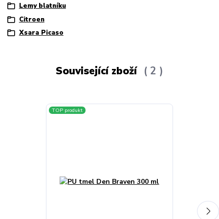
Lemy blatníku
Citroen
Xsara Picaso
Související zboží
2
TOP produkt