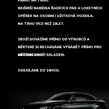
PRAHY NA TRHU.
NEJŠIRŠÍ NABÍDKA ŘADÍCÍCH PÁK A LOKETNÍCH
OPĚREK NA OSOBNÍ I UŽITKOVÁ VOZIDLA.
NA TRHU VÍCE NEŽ 10LET.
ZBOŽÍ DOVÁŽÍME PŘÍMO OD VÝROBCŮ A
NĚKTERÉ SI NECHÁVÁME VYRÁBĚT PŘÍMO PRO
NÁŠ OBCHOD.
VĚTŠINA ZBOŽÍ SKLADEM.
ODESÍLÁME DO 24HOD.