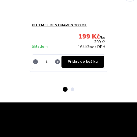
PU TMEL DEN BRAVEN 300 ML
OFUKY OKEN 
PŘEDNÍ 86-95
199 Kč
/
ks
Skladem u
299 Kč
Skladem
dodavatele
164 Kč
bez DPH
Přidat do košíku