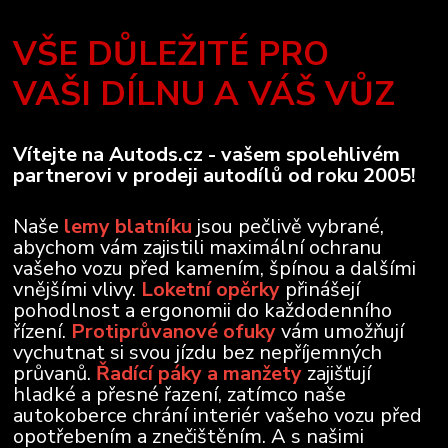
VŠE DŮLEŽITÉ PRO
VAŠI DÍLNU A VÁŠ VŮZ
Vítejte na Autods.cz - vašem spolehlivém
partnerovi v prodeji autodílů od roku 2005!
Naše
lemy blatníku
jsou pečlivě vybrané,
abychom vám zajistili maximální ochranu
vašeho vozu před kamením, špínou a dalšími
vnějšími vlivy.
Loketní opěrky
přinášejí
pohodlnost a ergonomii do každodenního
řízení.
Protiprůvanové ofuky
vám umožňují
vychutnat si svou jízdu bez nepříjemných
průvanů.
Řadící páky a manžety
zajišťují
hladké a přesné řazení, zatímco naše
autokoberce chrání interiér vašeho vozu před
opotřebením a znečištěním. A s našimi