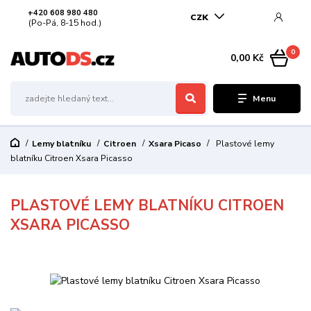
+420 608 980 480
CZK
(Po-Pá, 8-15 hod.)
0
0,00 Kč
Menu
Lemy blatníku
Citroen
Xsara Picaso
Plastové lemy
blatníku Citroen Xsara Picasso
PLASTOVÉ LEMY BLATNÍKU CITROEN
XSARA PICASSO