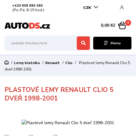
+420 608 980 480
CZK
(Po-Pá, 8-15 hod.)
0
0,00 Kč
Menu
Lemy blatníku
Renault
Clio
Plastové lemy Renault Clio 5
dveř 1998-2001
PLASTOVÉ LEMY RENAULT CLIO 5
DVEŘ 1998-2001