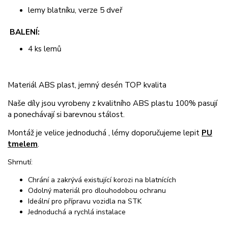
lemy blatníku, verze 5 dveř
BALENÍ:
4 ks lemů
Materiál ABS plast, jemný desén TOP kvalita
Naše díly jsou vyrobeny z kvalitního ABS plastu 100% pasují
a ponechávají si barevnou stálost.
Montáž je velice jednoduchá , lémy doporučujeme lepit
PU
tmelem
.
Shrnutí:
Chrání a zakrývá existující korozi na blatnících
Odolný materiál pro dlouhodobou ochranu
Ideální pro přípravu vozidla na STK
Jednoduchá a rychlá instalace