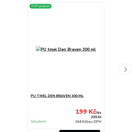
TOP produkt
PU TMEL DEN BRAVEN 300 ML
GUMOVÉ KOBE
00R/THALIA II
199 Kč
/
ks
Skladem u
299 Kč
Skladem
dodavatele
164 Kč
bez DPH