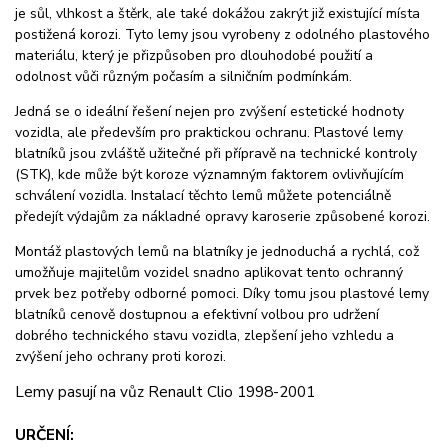
je sůl, vlhkost a štěrk, ale také dokážou zakrýt již existující místa
postižená korozi. Tyto lemy jsou vyrobeny z odolného plastového
materiálu, který je přizpůsoben pro dlouhodobé použití a
odolnost vůči různým počasím a silničním podmínkám.
Jedná se o ideální řešení nejen pro zvýšení estetické hodnoty
vozidla, ale především pro praktickou ochranu. Plastové lemy
blatníků jsou zvláště užitečné při přípravě na technické kontroly
(STK), kde může být koroze významným faktorem ovlivňujícím
schválení vozidla. Instalací těchto lemů můžete potenciálně
předejít výdajům za nákladné opravy karoserie způsobené korozi.
Montáž plastových lemů na blatníky je jednoduchá a rychlá, což
umožňuje majitelům vozidel snadno aplikovat tento ochranný
prvek bez potřeby odborné pomoci. Díky tomu jsou plastové lemy
blatníků cenově dostupnou a efektivní volbou pro udržení
dobrého technického stavu vozidla, zlepšení jeho vzhledu a
zvýšení jeho ochrany proti korozi.
Lemy pasují na vůz Renault Clio 1998-2001
URČENÍ: