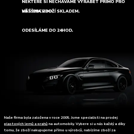
NĚKTERÉ SI NECHÁVÁME VYRÁBĚT PŘÍMO PRO
NÁŠ OBCHOD.
VĚTŠINA ZBOŽÍ SKLADEM.
ODESÍLÁME DO 24HOD.
Naše firma byla založena v roce 2005. Jsme specialisti na prodej
plastových lemů a prahů
na automobily. Vybere si u nás každý a díky
tomu, že zboží nakupujeme přímo u výrobců, nabízíme zboží za