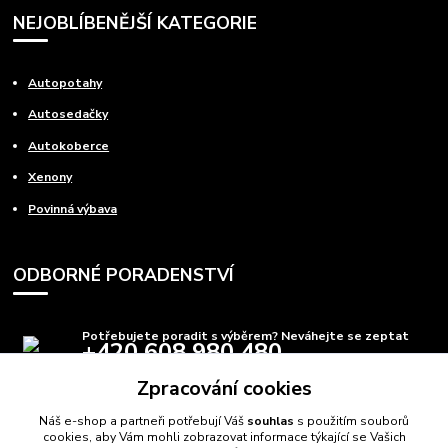
NEJOBLÍBENĚJŠÍ KATEGORIE
Autopotahy
Autosedačky
Autokoberce
Xenony
Povinná výbava
ODBORNÉ PORADENSTVÍ
Potřebujete poradit s výběrem? Neváhejte se zeptat
+420 608 980 480
(Po-Pá, 8-15 hod.)
Zpracování cookies
info@autods.cz
Náš e-shop a partneři potřebují Váš
souhlas
s použitím souborů
cookies, aby Vám mohli zobrazovat informace týkající se Vašich