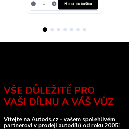
Přidat do košíku
VŠE DŮLEŽITÉ PRO
VAŠI DÍLNU A VÁŠ VŮZ
Vítejte na Autods.cz - vašem spolehlivém
partnerovi v prodeji autodílů od roku 2005!