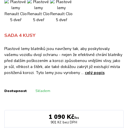
SADA 4 KUSY
Plastové lemy blatníků jsou navrženy tak, aby poskytovaly
vašemu vozidlu dvojí ochranu - nejen že efektivně chrání blatníky
před dalším poškozením a korozi způsobenou vnějšími vlivy, jako
je sůl, vlhkost a štěrk, ale také dokážou zakrýt již existující místa
postižená korozi. Tyto lemy jsou vyrobeny ...
celý popis
Dostupnost
Skladem
1 090 Kč
/
ks
901 Kč
bez DPH