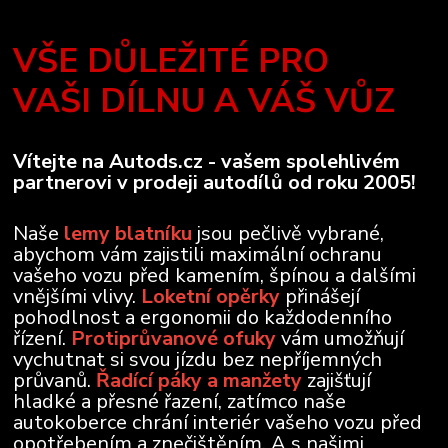
VŠE DŮLEŽITÉ PRO
VAŠI DÍLNU A VÁŠ VŮZ
Vítejte na Autods.cz - vašem spolehlivém
partnerovi v prodeji autodílů od roku 2005!
Naše
lemy blatníku
jsou pečlivě vybrané,
abychom vám zajistili maximální ochranu
vašeho vozu před kamením, špínou a dalšími
vnějšími vlivy.
Loketní opěrky
přinášejí
pohodlnost a ergonomii do každodenního
řízení.
Protiprůvanové ofuky
vám umožňují
vychutnat si svou jízdu bez nepříjemných
průvanů.
Řadící páky a manžety
zajišťují
hladké a přesné řazení, zatímco naše
autokoberce chrání interiér vašeho vozu před
opotřebením a znečištěním. A s našimi