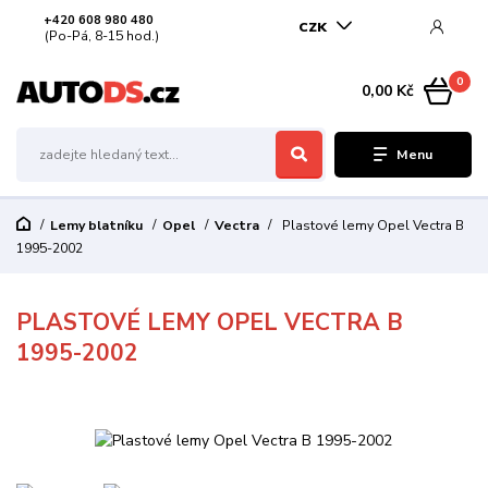
+420 608 980 480
CZK
(Po-Pá, 8-15 hod.)
0
0,00 Kč
Menu
Lemy blatníku
Opel
Vectra
Plastové lemy Opel Vectra B
1995-2002
PLASTOVÉ LEMY OPEL VECTRA B
1995-2002