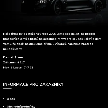
Naše firma byla založena v roce 2005. Jsme specialisti na prodej
plastových lemů a prahů
na automobily. Vybere si u nás každý a díky
tomu, že zboží nakupujeme přímo u výrobců, nabízíme zboží za
nejlepší ceny.
Daniel Šrom
Záhumenní 317
Mokré Lazce , 747 62
INFORMACE PRO ZÁKAZNÍKY
O nás
Obchodní podmínky