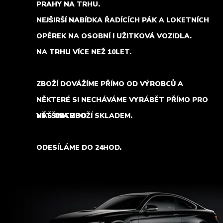
PRAHY NA TRHU.
NEJŠIRŠÍ NABÍDKA ŘADÍCÍCH PÁK A LOKETNÍCH
OPĚREK NA OSOBNÍ I UŽITKOVÁ VOZIDLA.
NA TRHU VÍCE NEŽ 10LET.
ZBOŽÍ DOVÁŽÍME PŘÍMO OD VÝROBCŮ A
NĚKTERÉ SI NECHÁVÁME VYRÁBĚT PŘÍMO PRO
NÁŠ OBCHOD.
VĚTŠINA ZBOŽÍ SKLADEM.
ODESÍLÁME DO 24HOD.