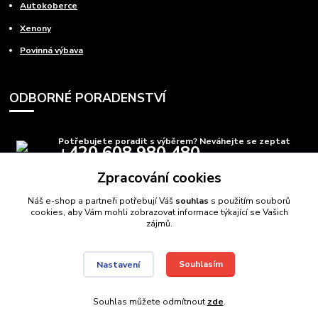
Autokoberce
Xenony
Povinná výbava
ODBORNÉ PORADENSTVÍ
Potřebujete poradit s výběrem? Neváhejte se zeptat
+420 608 980 480
(Po-Pá, 8-15 hod.)
Zpracování cookies
info@autods.cz
Náš e-shop a partneři potřebují Váš
souhlas
s použitím souborů
cookies, aby Vám mohli zobrazovat informace týkající se Vašich
zájmů.
Souhlasím
Nastavení
AutoDS.cz
Autodíly Ostrava
// Navštivte také:
Domečkové postele
,
Auto postele
//
Webdesign
: Poradnyweb.cz
Souhlas můžete odmítnout
zde
.
Vytvořeno na
Eshop-rychle.cz