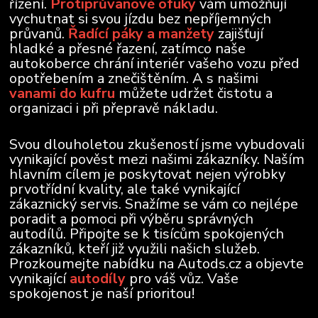
řízení.
Protiprůvanové ofuky
vám umožňují
vychutnat si svou jízdu bez nepříjemných
průvanů.
Řadící páky a manžety
zajišťují
hladké a přesné řazení, zatímco naše
autokoberce chrání interiér vašeho vozu před
opotřebením a znečištěním. A s našimi
vanami do kufru
můžete udržet čistotu a
organizaci i při přepravě nákladu.
Svou dlouholetou zkušeností jsme vybudovali
vynikající pověst mezi našimi zákazníky. Naším
hlavním cílem je poskytovat nejen výrobky
prvotřídní kvality, ale také vynikající
zákaznický servis. Snažíme se vám co nejlépe
poradit a pomoci při výběru správných
autodílů. Připojte se k tisícům spokojených
zákazníků, kteří již využili našich služeb.
Prozkoumejte nabídku na Autods.cz a objevte
vynikající
autodíly
pro váš vůz. Vaše
spokojenost je naší prioritou!