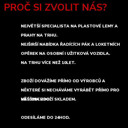
PROČ SI ZVOLIT NÁS?
NEJVĚTŠÍ SPECIALISTA NA PLASTOVÉ LEMY A
PRAHY NA TRHU.
NEJŠIRŠÍ NABÍDKA ŘADÍCÍCH PÁK A LOKETNÍCH
OPĚREK NA OSOBNÍ I UŽITKOVÁ VOZIDLA.
NA TRHU VÍCE NEŽ 10LET.
ZBOŽÍ DOVÁŽÍME PŘÍMO OD VÝROBCŮ A
NĚKTERÉ SI NECHÁVÁME VYRÁBĚT PŘÍMO PRO
NÁŠ OBCHOD.
VĚTŠINA ZBOŽÍ SKLADEM.
ODESÍLÁME DO 24HOD.