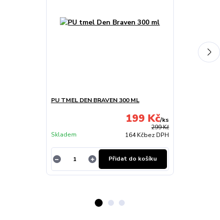
PU TMEL DEN BRAVEN 300 ML
ČISTÍCÍ A LE
199 Kč
/
ks
Skladem u
299 Kč
Skladem
dodavatele
164 Kč
bez DPH
Přidat do košíku