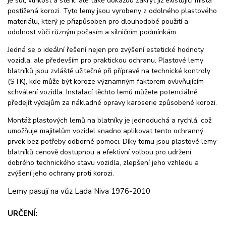
je sůl, vlhkost a štěrk, ale také dokážou zakrýt již existující místa
postižená korozi. Tyto lemy jsou vyrobeny z odolného plastového
materiálu, který je přizpůsoben pro dlouhodobé použití a
odolnost vůči různým počasím a silničním podmínkám.
Jedná se o ideální řešení nejen pro zvýšení estetické hodnoty
vozidla, ale především pro praktickou ochranu. Plastové lemy
blatníků jsou zvláště užitečné při přípravě na technické kontroly
(STK), kde může být koroze významným faktorem ovlivňujícím
schválení vozidla. Instalací těchto lemů můžete potenciálně
předejít výdajům za nákladné opravy karoserie způsobené korozi.
Montáž plastových lemů na blatníky je jednoduchá a rychlá, což
umožňuje majitelům vozidel snadno aplikovat tento ochranný
prvek bez potřeby odborné pomoci. Díky tomu jsou plastové lemy
blatníků cenově dostupnou a efektivní volbou pro udržení
dobrého technického stavu vozidla, zlepšení jeho vzhledu a
zvýšení jeho ochrany proti korozi.
Lemy pasují na vůz Lada Niva 1976-2010
URČENÍ: