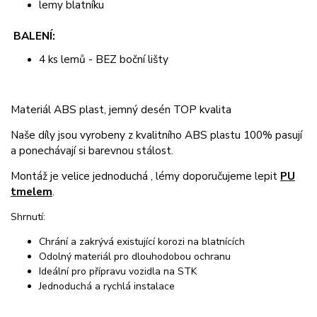
lemy blatníku
BALENÍ:
4 ks lemů - BEZ boční lišty
Materiál ABS plast, jemný desén TOP kvalita
Naše díly jsou vyrobeny z kvalitního ABS plastu 100% pasují
a ponechávají si barevnou stálost.
Montáž je velice jednoduchá , lémy doporučujeme lepit
PU
tmelem
.
Shrnutí:
Chrání a zakrývá existující korozi na blatnících
Odolný materiál pro dlouhodobou ochranu
Ideální pro přípravu vozidla na STK
Jednoduchá a rychlá instalace