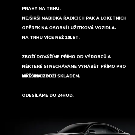
PRAHY NA TRHU.
NEJŠIRŠÍ NABÍDKA ŘADÍCÍCH PÁK A LOKETNÍCH
OPĚREK NA OSOBNÍ I UŽITKOVÁ VOZIDLA.
NA TRHU VÍCE NEŽ 10LET.
ZBOŽÍ DOVÁŽÍME PŘÍMO OD VÝROBCŮ A
NĚKTERÉ SI NECHÁVÁME VYRÁBĚT PŘÍMO PRO
NÁŠ OBCHOD.
VĚTŠINA ZBOŽÍ SKLADEM.
ODESÍLÁME DO 24HOD.