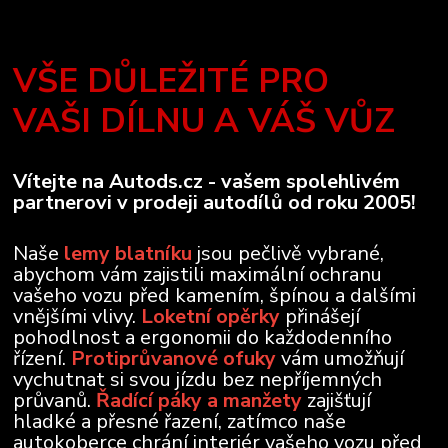
VŠE DŮLEŽITÉ PRO
VAŠI DÍLNU A VÁŠ VŮZ
Vítejte na Autods.cz - vašem spolehlivém
partnerovi v prodeji autodílů od roku 2005!
Naše
lemy blatníku
jsou pečlivě vybrané,
abychom vám zajistili maximální ochranu
vašeho vozu před kamením, špínou a dalšími
vnějšími vlivy.
Loketní opěrky
přinášejí
pohodlnost a ergonomii do každodenního
řízení.
Protiprůvanové ofuky
vám umožňují
vychutnat si svou jízdu bez nepříjemných
průvanů.
Řadící páky a manžety
zajišťují
hladké a přesné řazení, zatímco naše
autokoberce chrání interiér vašeho vozu před