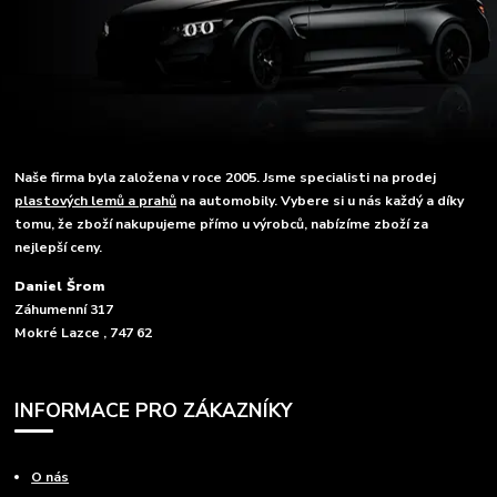
Naše firma byla založena v roce 2005. Jsme specialisti na prodej
plastových lemů a prahů
na automobily. Vybere si u nás každý a díky
tomu, že zboží nakupujeme přímo u výrobců, nabízíme zboží za
nejlepší ceny.
Daniel Šrom
Záhumenní 317
Mokré Lazce , 747 62
INFORMACE PRO ZÁKAZNÍKY
O nás