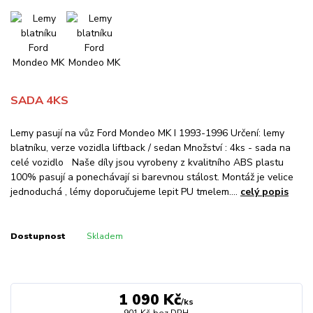
SADA 4KS
Lemy pasují na vůz Ford Mondeo MK I 1993-1996 Určení: lemy
blatníku, verze vozidla liftback / sedan Množství : 4ks - sada na
celé vozidlo Naše díly jsou vyrobeny z kvalitního ABS plastu
100% pasují a ponechávají si barevnou stálost. Montáž je velice
jednoduchá , lémy doporučujeme lepit PU tmelem....
celý popis
Dostupnost
Skladem
1 090 Kč
/
ks
901 Kč
bez DPH