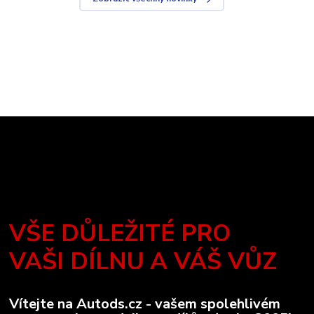
VŠE DŮLEŽITÉ PRO
VAŠI DÍLNU A VÁŠ VŮZ
Vítejte na Autods.cz - vašem spolehlivém