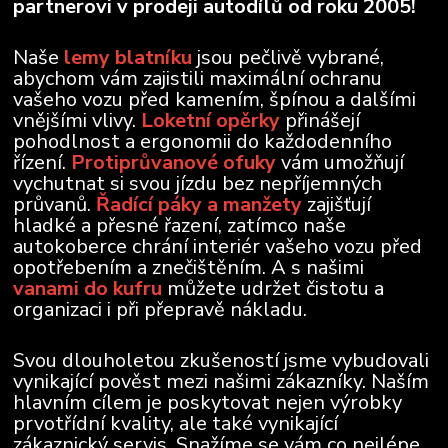
partnerovi v prodeji autodílů od roku 2005!
Naše
lemy blatníku
jsou pečlivě vybrané,
abychom vám zajistili maximální ochranu
vašeho vozu před kamením, špínou a dalšími
vnějšími vlivy.
Loketní opěrky
přinášejí
pohodlnost a ergonomii do každodenního
řízení.
Protiprůvanové ofuky
vám umožňují
vychutnat si svou jízdu bez nepříjemných
průvanů.
Řadící páky a manžety
zajišťují
hladké a přesné řazení, zatímco naše
autokoberce chrání interiér vašeho vozu před
opotřebením a znečištěním. A s našimi
vanami do kufru
můžete udržet čistotu a
organizaci i při přepravě nákladu.
Svou dlouholetou zkušeností jsme vybudovali
vynikající pověst mezi našimi zákazníky. Naším
hlavním cílem je poskytovat nejen výrobky
prvotřídní kvality, ale také vynikající
zákaznický servis. Snažíme se vám co nejlépe