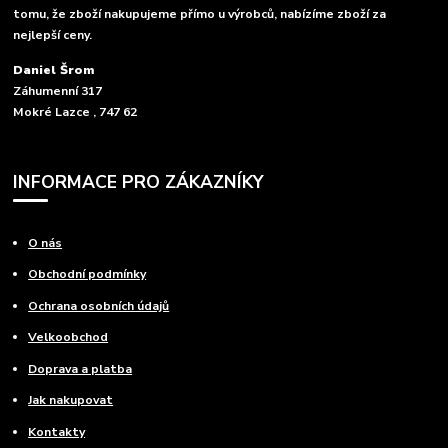
tomu, že zboží nakupujeme přímo u výrobců, nabízíme zboží za
nejlepší ceny.
Daniel Šrom
Záhumenní 317
Mokré Lazce , 747 62
INFORMACE PRO ZÁKAZNÍKY
O nás
Obchodní podmínky
Ochrana osobních údajů
Velkoobchod
Doprava a platba
Jak nakupovat
Kontakty