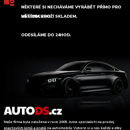
NĚKTERÉ SI NECHÁVÁME VYRÁBĚT PŘÍMO PRO
NÁŠ OBCHOD.
VĚTŠINA ZBOŽÍ SKLADEM.
ODESÍLÁME DO 24HOD.
Naše firma byla založena v roce 2005. Jsme specialisti na prodej
plastových lemů a prahů
na automobily. Vybere si u nás každý a díky