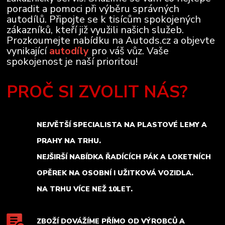
poradit a pomoci při výběru správných
autodílů. Připojte se k tisícům spokojených
zákazníků, kteří již využili našich služeb.
Prozkoumejte nabídku na Autods.cz a objevte
vynikající
autodíly
pro váš vůz. Vaše
spokojenost je naší prioritou!
PROČ SI ZVOLIT NÁS?
NEJVĚTŠÍ SPECIALISTA NA PLASTOVÉ LEMY A
PRAHY NA TRHU.
NEJŠIRŠÍ NABÍDKA ŘADÍCÍCH PÁK A LOKETNÍCH
OPĚREK NA OSOBNÍ I UŽITKOVÁ VOZIDLA.
NA TRHU VÍCE NEŽ 10LET.
ZBOŽÍ DOVÁŽÍME PŘÍMO OD VÝROBCŮ A