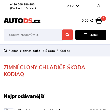
+420 608 980 480
CZK
(Po-Pá, 8-15 hod.)
0
0,00 Kč
Menu
Zimní clony chladiče
Škoda
Kodiaq
ZIMNÍ CLONY CHLADIČE ŠKODA
KODIAQ
Nejprodávanější