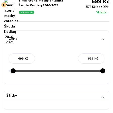
699 Kč
Zimní clona masky chladiče
1.
Škoda Kodiaq 2016-2021
578 Kč bez DPH
Skladem
TOP produkt
Cena:
Kč
Kč
Štítky