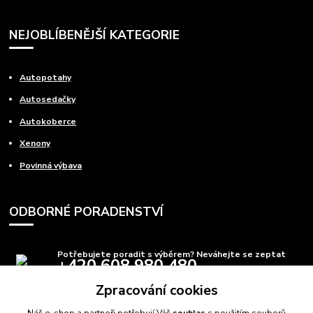
NEJOBLÍBENĚJŠÍ KATEGORIE
Autopotahy
Autosedačky
Autokoberce
Xenony
Povinná výbava
ODBORNÉ PORADENSTVÍ
Potřebujete poradit s výběrem? Neváhejte se zeptat
+420 608 980 480
(Po-Pá, 8-15 hod.)
Zpracování cookies
info@autods.cz
Náš e-shop a partneři potřebují Váš
souhlas
s použitím souborů