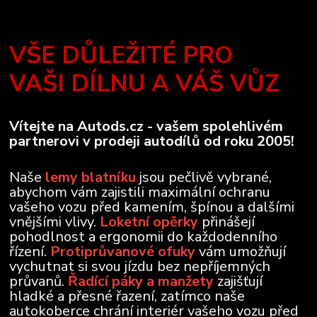
VŠE DŮLEŽITÉ PRO
VAŠI DÍLNU A VÁŠ VŮZ
Vítejte na Autods.cz - vašem spolehlivém
partnerovi v prodeji autodílů od roku 2005!
Naše
lemy blatníku
jsou pečlivě vybrané,
abychom vám zajistili maximální ochranu
vašeho vozu před kamením, špínou a dalšími
vnějšími vlivy.
Loketní opěrky
přinášejí
pohodlnost a ergonomii do každodenního
řízení.
Protiprůvanové ofuky
vám umožňují
vychutnat si svou jízdu bez nepříjemných
průvanů.
Řadící páky a manžety
zajišťují
hladké a přesné řazení, zatímco naše
autokoberce chrání interiér vašeho vozu před