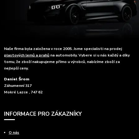
Naše firma byla založena v roce 2005. Jsme specialisti na prodej
plastových lemů a prahů
na automobily. Vybere si u nás každý a díky
tomu, že zboží nakupujeme přímo u výrobců, nabízíme zboží za
nejlepší ceny.
Daniel Šrom
Záhumenní 317
Mokré Lazce , 747 62
INFORMACE PRO ZÁKAZNÍKY
O nás