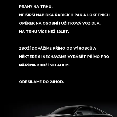
PRAHY NA TRHU.
NEJŠIRŠÍ NABÍDKA ŘADÍCÍCH PÁK A LOKETNÍCH
OPĚREK NA OSOBNÍ I UŽITKOVÁ VOZIDLA.
NA TRHU VÍCE NEŽ 10LET.
ZBOŽÍ DOVÁŽÍME PŘÍMO OD VÝROBCŮ A
NĚKTERÉ SI NECHÁVÁME VYRÁBĚT PŘÍMO PRO
NÁŠ OBCHOD.
VĚTŠINA ZBOŽÍ SKLADEM.
ODESÍLÁME DO 24HOD.