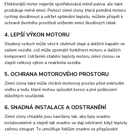
Efektivnější motor nejenže spotřebovává méně paliva, ale také
produkuje méně emisí. Pomocí zimní clony, která pomáhá motoru
rychleji dosáhnout a udržet optimální teplotu, můžete přispět k
ochraně životního prostředí snížením emisí škodlivých látek.
4. LEPŠÍ VÝKON MOTORU
Studený vzduch může vést k ztuhnutí oleje a dalších kapalin ve
vašem vozidle, což může zpomalit funkčnost motoru a dalších
komponent. Udržením stabilní teploty motoru zimní clonou se
zlepší celkový výkon a reaktivita vozidla.
5. OCHRANA MOTOROVÉHO PROSTORU
Zimní clona také může chránit motorový prostor před vniknutím
sněhu a ledu, které mohou způsobit korozi a jiné poškození
důležitých součástek.
6. SNADNÁ INSTALACE A ODSTRANĚNÍ
Zimní clony chladiče jsou navrženy tak, aby byly snadno
instalovatelné a stejně tak snadno se dají odstranit, když teploty
začnou stoupat. To umožňuje řidičům snadno se přizpůsobit