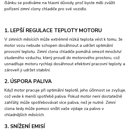
článku se podíváme na hlavní důvody, proč byste měli zvážit
pořízení zimní clony chladiče pro své vozidlo.
1. LEPŠÍ REGULACE TEPLOTY MOTORU
V zimních měsících může extrémně nízká teplota vést k tomu, že
motor vozu nebude schopen dosáhnout a udržet optimální
provozní teplotu. Zimní clona chladiče pomáhá omezit množství
studeného vzduchu, který proudí do motorového prostoru, což
usnadňuje motoru rychleji dosáhnout efektivní pracovní teploty a
zároveň ji udržet stabilní.
2. ÚSPORA PALIVA
Když motor pracuje při optimální teplotě, jeho účinnost se zvyšuje,
což vede k menší spotřebě paliva. Pokud motor není dostatečně
zahřátý, může spotřebovávat více paliva, než je nutné. Zimní
clona tedy může pomoci snížit vaše výdaje za palivo v
chladnějších měsících.
3. SNÍŽENÍ EMISÍ