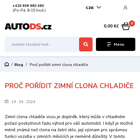
+420 608 980 480
CZK
(Po-Pá, 8-15 hod.)
0
0,00 Kč
Menu
Blog
Proč pořídit zimní clona chladiče
PROČ POŘÍDIT ZIMNÍ CLONA CHLADIČE
19
04
2024
Zimní clona chladiče vozu je doplněk, který může v chladném
počasí poskytnout řadu výhod pro váš automobil. I když je možná
méně známá než clona na čelní sklo, její význam pro správnou
funkci vozidla v zimních měsících je neméně důležitý. V tomto