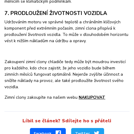
měnícím se klimatickým podmínkám.
7. PRODLOUŽENÍ ŽIVOTNOSTI VOZIDLA
Udržováním motoru ve správné teplotě a chráněním klíčových
komponent před extrémním počasím, zimní clona přispívá k
prodloužení životnosti vozidla. To může v dlouhodobém horizontu
vést k nižším nákladům na údržbu a opravy.
Zakoupení zimní clony chladiče tedy může být moudrou investicí
pro každého, kdo chce zajistit, že jeho vozidlo bude během
zimních měsíců fungovat optimálně. Nejenže zvýšíte účinnost a
snížíte náklady na provoz, ale také prodloužíte životnost svého
vozidla.
Zimní clony zakoupíte na našem webu
NAKUPOVAT
Líbil se článek? Sdílejte ho s přáteli
Facebook
Twitter