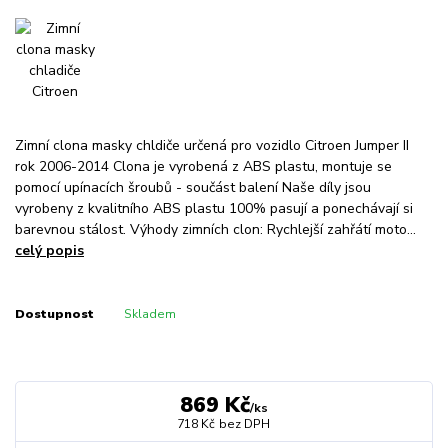
Zimní clona masky chldiče určená pro vozidlo Citroen Jumper II
rok 2006-2014 Clona je vyrobená z ABS plastu, montuje se
pomocí upínacích šroubů - součást balení Naše díly jsou
vyrobeny z kvalitního ABS plastu 100% pasují a ponechávají si
barevnou stálost. Výhody zimních clon: Rychlejší zahřátí moto...
celý popis
Dostupnost
Skladem
869 Kč
/
ks
718 Kč
bez DPH