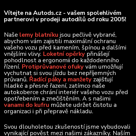
Vítejte na Autods.cz - vašem spolehlivém
partnerovi v prodeji autodílů od roku 2005!
Naše
lemy blatníku
jsou pečlivě vybrané,
abychom vám zajistili maximální ochranu
vašeho vozu před kamením, špínou a dalšími
vnějšími vlivy.
Loketní opěrky
přinášejí
pohodlnost a ergonomii do každodenního
řízení.
Protiprůvanové ofuky
vám umožňují
vychutnat si svou jízdu bez nepříjemných
průvanů.
Řadící páky a manžety
zajišťují
hladké a přesné řazení, zatímco naše
autokoberce chrání interiér vašeho vozu před
opotřebením a znečištěním. A s našimi
vanami do kufru
můžete udržet čistotu a
organizaci i při přepravě nákladu.
Svou dlouholetou zkušeností jsme vybudovali
vynikající pověst mezi našimi zákazníky. Naším