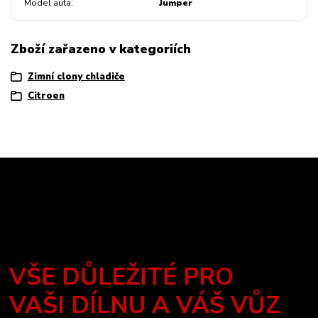
Model auta
Jumper
Zboží zařazeno v kategoriích
Zimní clony chladiče
Citroen
VŠE DŮLEŽITÉ PRO
VAŠI DÍLNU A VÁŠ VŮZ