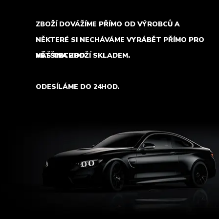
ZBOŽÍ DOVÁŽÍME PŘÍMO OD VÝROBCŮ A
NĚKTERÉ SI NECHÁVÁME VYRÁBĚT PŘÍMO PRO
NÁŠ OBCHOD.
VĚTŠINA ZBOŽÍ SKLADEM.
ODESÍLÁME DO 24HOD.