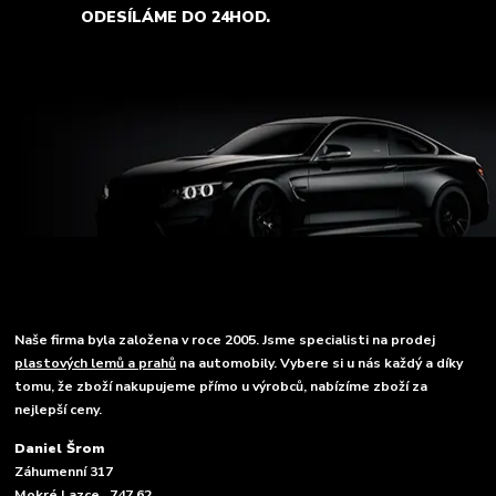
ODESÍLÁME DO 24HOD.
Naše firma byla založena v roce 2005. Jsme specialisti na prodej
plastových lemů a prahů
na automobily. Vybere si u nás každý a díky
tomu, že zboží nakupujeme přímo u výrobců, nabízíme zboží za
nejlepší ceny.
Daniel Šrom
Záhumenní 317
Mokré Lazce , 747 62