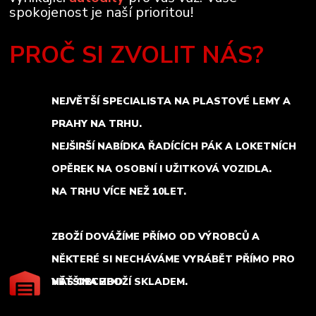
spokojenost je naší prioritou!
PROČ SI ZVOLIT NÁS?
NEJVĚTŠÍ SPECIALISTA NA PLASTOVÉ LEMY A
PRAHY NA TRHU.
NEJŠIRŠÍ NABÍDKA ŘADÍCÍCH PÁK A LOKETNÍCH
OPĚREK NA OSOBNÍ I UŽITKOVÁ VOZIDLA.
NA TRHU VÍCE NEŽ 10LET.
ZBOŽÍ DOVÁŽÍME PŘÍMO OD VÝROBCŮ A
NĚKTERÉ SI NECHÁVÁME VYRÁBĚT PŘÍMO PRO
NÁŠ OBCHOD.
VĚTŠINA ZBOŽÍ SKLADEM.