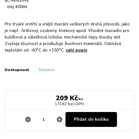
Pro trvalé vnitřní a vnější mazání veškerých druhů převodů, jako
je např.: řetězový, ozubený, šnekový apod. Vhodné mazadlo pro
kuličková a válečková ložiska, mechanické čepy, klouby atd.
Zvyšuje kluznost a prodlužuje životnost materiálů. Odolává
teplotám od -40°C do +150°C.
celý popis
Dostupnost
Skladem
209 Kč
/
ks
173 Kč
bez DPH
Přidat do košíku