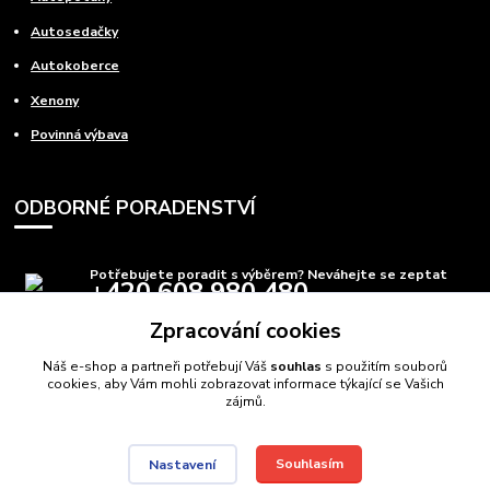
Autosedačky
Autokoberce
Xenony
Povinná výbava
ODBORNÉ PORADENSTVÍ
Potřebujete poradit s výběrem? Neváhejte se zeptat
+420 608 980 480
(Po-Pá, 8-15 hod.)
Zpracování cookies
info@autods.cz
Náš e-shop a partneři potřebují Váš
souhlas
s použitím souborů
cookies, aby Vám mohli zobrazovat informace týkající se Vašich
zájmů.
Souhlasím
Nastavení
AutoDS.cz
Autodíly Ostrava
// Navštivte také:
Domečkové postele
,