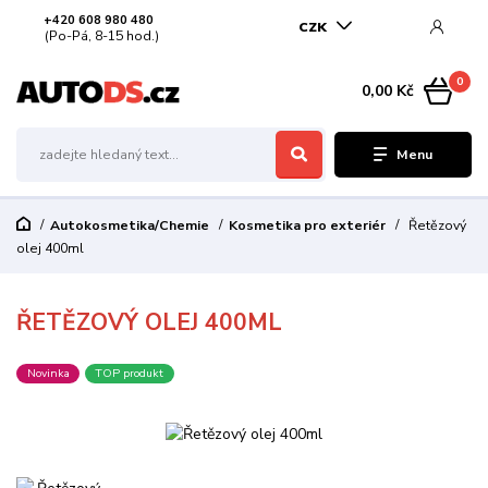
+420 608 980 480
CZK
(Po-Pá, 8-15 hod.)
0
0,00 Kč
Menu
Autokosmetika/Chemie
Kosmetika pro exteriér
Řetězový
olej 400ml
ŘETĚZOVÝ OLEJ 400ML
Novinka
TOP produkt