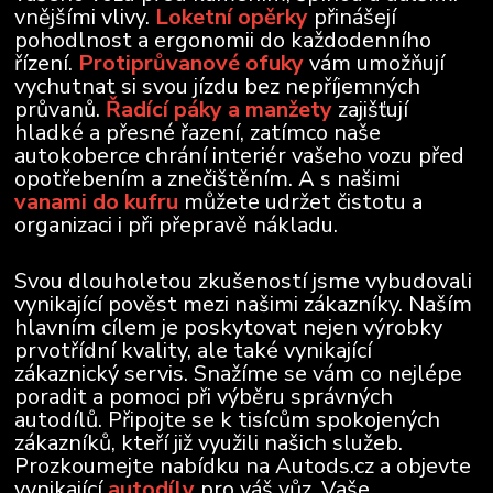
vnějšími vlivy.
Loketní opěrky
přinášejí
pohodlnost a ergonomii do každodenního
řízení.
Protiprůvanové ofuky
vám umožňují
vychutnat si svou jízdu bez nepříjemných
průvanů.
Řadící páky a manžety
zajišťují
hladké a přesné řazení, zatímco naše
autokoberce chrání interiér vašeho vozu před
opotřebením a znečištěním. A s našimi
vanami do kufru
můžete udržet čistotu a
organizaci i při přepravě nákladu.
Svou dlouholetou zkušeností jsme vybudovali
vynikající pověst mezi našimi zákazníky. Naším
hlavním cílem je poskytovat nejen výrobky
prvotřídní kvality, ale také vynikající
zákaznický servis. Snažíme se vám co nejlépe
poradit a pomoci při výběru správných
autodílů. Připojte se k tisícům spokojených
zákazníků, kteří již využili našich služeb.
Prozkoumejte nabídku na Autods.cz a objevte
vynikající
autodíly
pro váš vůz. Vaše